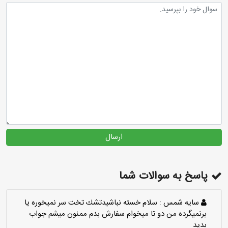
ارسال
پاسخ به سوالات شما
سايه شمس :
سلام خسته نباشيدتشك تخت سر نميخوره يا
برنميگرده من دو تا ميخوام سفارش بدم ممنون ميشم جواب
بديد