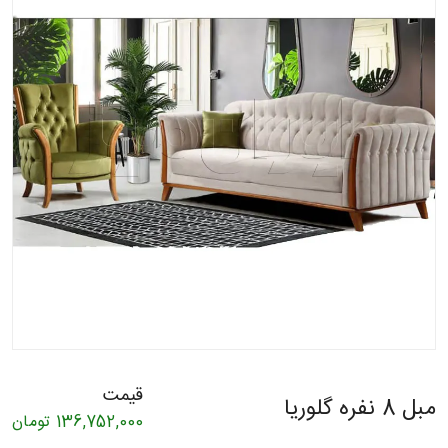
قیمت
مبل 8 نفره گلوریا
136,752,000
تومان