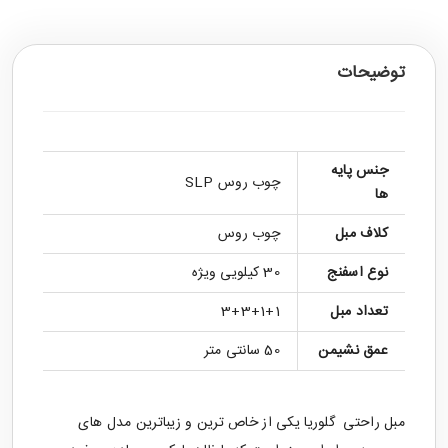
توضیحات
جنس پایه
چوب روس SLP
ها
کلاف مبل
چوب روس
نوع اسفنج
30 کیلویی ویژه
تعداد مبل
3+3+1+1
عمق نشیمن
50 سانتی متر
مبل ر
احتی
گلوریا یکی از خاص ترین و زیباترین مدل های