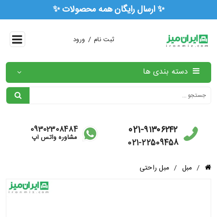
✨ ارسال رایگان همه محصو
/
ثبت نام
ورود
دسته بندی ها
021-۹۱۳۰۶۲۴۲
09302308484
مشاوره واتس آپ
021-22509458
/
مبل
/
مبل راحتی