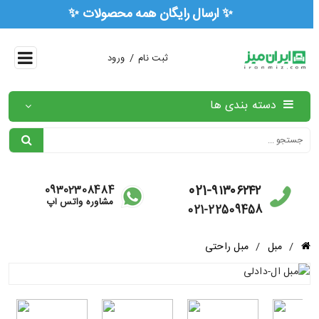
✨ ارسال رایگان همه محصولات ✨
/
ثبت نام
ورود
دسته بندی ها
021-۹۱۳۰۶۲۴۲
09302308484
مشاوره واتس آپ
021-22509458
/
مبل
/
مبل راحتی