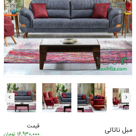
قیمت
مبل ناتالی
16,930,000
تومان