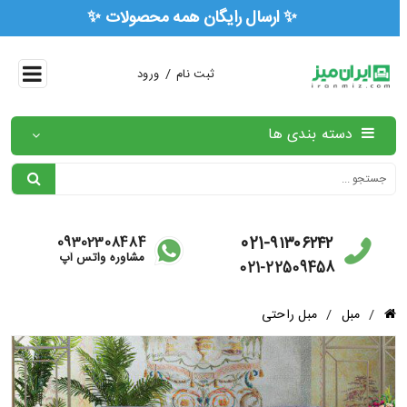
✨ ارسال رایگان همه محصولات ✨
/
ثبت نام
ورود
دسته بندی ها
021-۹۱۳۰۶۲۴۲
09302308484
مشاوره واتس آپ
021-22509458
/
مبل
/
مبل راحتی