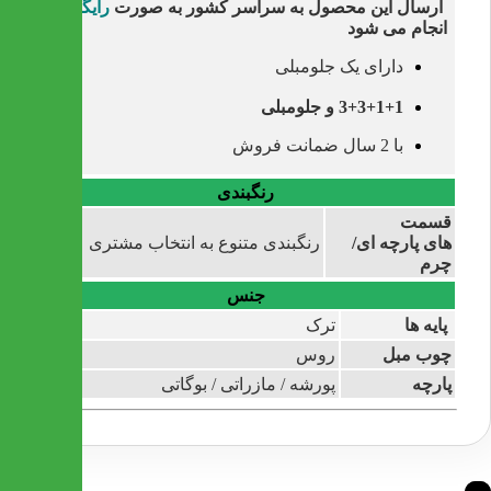
ارسال این محصول به سراسر کشور به صورت
رایگان
انجام می شود
دارای یک جلومبلی
3+3+1+1 و جلومبلی
با 2 سال ضمانت فروش
رنگبندی
قسمت
های پارچه ای/
رنگبندی متنوع به انتخاب مشتری
چرم
جنس
پایه ها
ترک
چوب مبل
روس
پارچه
پورشه / مازراتی / بوگاتی