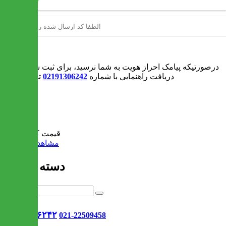
ورود
درصورتیکه پیامک احراز هویت به شما نرسید، برای ثبت سفارش و یا
دریافت راهنمایی با شماره
02191306242
تماس بگیرید
0
سبد خرید
قیمت کل:
0 تومان
مشاهده سبد خرید
دسته بندی ها
021-۹۱۳۰۶۲۴۲
021-22509458