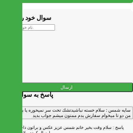
بستن
سوال خود را بپرسید
ارسال
پاسخ به سوالات شما
سايه شمس :
سلام خسته نباشيدتشك تخت سر نميخوره يا برنميگرده
من دو تا ميخوام سفارش بدم ممنون ميشم جواب بديد
پاسخ :
سلام وقت بخیر خانم شمس عزیز عکس و براتون داخل واتس اپ
ارسال کردم ملاحظه بفرمایید .