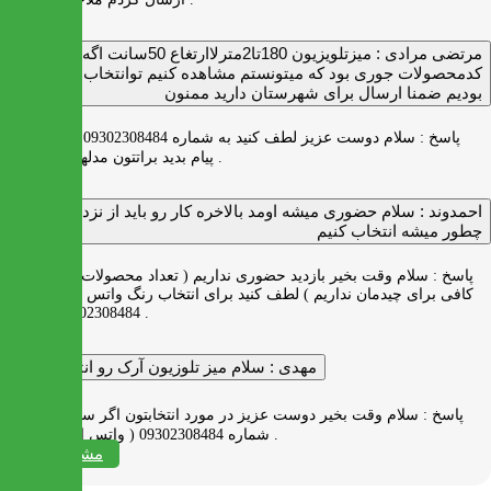
مرتضی مرادی :
میزتلویزیون 180تا2مترلاارتغاع 50سانت اگه
کدمحصولات جوری بود که میتونستم مشاهده کنیم توانتخاب راحت‌تر
بودیم ضمنا ارسال برای شهرستان دارید ممنون
پاسخ :
سلام دوست عزیز لطف کنید به شماره 09302308484 ( واتس اپ )
پیام بدید براتتون مدلها رو بفرستیم .
احمدوند :
سلام حضوری میشه اومد بالاخره کار رو باید از نزدیک دید
چطور میشه انتخاب کنیم
پاسخ :
سلام وقت بخیر بازدید حضوری نداریم ( تعداد محصولات زیاد و فضای
کافی برای چیدمان نداریم ) لطف کنید برای انتخاب رنگ واتس اپ به شماره
09302308484 پیام بدید .
مهدی :
سلام میز تلوزیون آرک رو انتخاب کردم
پاسخ :
سلام وقت بخیر دوست عزیز در مورد انتخابتون اگر سوالی دارید به
شماره 09302308484 ( واتس اپ ) پیام بدید .
مشاهده همه