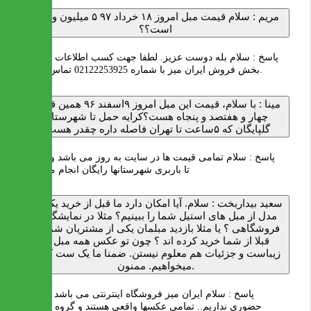
مریم :
سلام قیمت مبل امروز ۱۸ خرداد ۹۷ ۵ میلیون و ۳۰۰
است؟؟
پاسخ :
سلام بله دوست عزیز. لطفا جهت کسب اطلاعات بیشتر با
بخش فروش ایران میز با شماره 02122253925 تماس بگیرید.
مینا :
با سلام، قیمت این مبل امروز ۹اسفند ۹۶ همین قیمت
چهار و هفتصد و پنجاه هست؟کرایه حمل تا شهرستان
گلپایگان که ۵ساعت تا تهران فاصله داره چقدر هست؟
پاسخ :
سلام تمامی قیمت ها در سایت به روز می باشد و ارسال
تا باربری شهرستانها رایگان انجام می شود
سعید بیداربخت :
سلام. آیا امکان دارد ما قبل از خرید یکی دو
مدل از مبل های استیل شما را ببینیم؟ مثلا در نمایشگاه یا
فروشگاهی ؟ یا مثلا بازدید مبلمان یکی از مشتریان شما که
قبلا از شما خرید کرده اند ؟ چون تو عکس همه مبل ها
زیباست و جزئیات هم معلوم نیستن. ضمنا ما یک ست کامل
میخواهیم. ممنون.
پاسخ :
سلام ایران میز فروشگاه اینترنتی می باشد و بازدید
حضوری نداریم.. تمامی عکسها واقعی هستند و گروه عکاسی