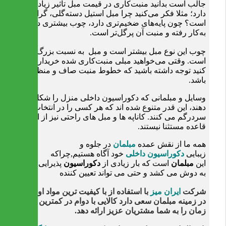
جالب است بدانید منبت‌کاری در قیمت مبل تأثیر زیادی
دارد؛ مثلا فکر می‌کنید چرا مبل استیل دسته‌گلی، گران‌تر
است؟ چون پایه‌های ضخیم‌تری دارد، چوب بیشتری در آن
به‌کار رفته و منبت آن پرگل‌تر است.
چوب این نوع مبل بیشتر است و مبل به نسبت بزرگ‌تری
است. وقتی می‌خواهید مبلی منبت‌کاری شده خریداری
کنید توجه داشته باشید که خطوط منبت صاف و منظم
باشد.
وسایل و مبلمانی که دکوراسیون داخلی منزل را شکل می
دهند، این قدر متنوع شده اند که هر کسی را در انتخاب
سردرگم می کنند. کاناپه ها و مبل های راحتی نیز از این
قاعده مستثنا نیستند.
همه ما از نقش عمده
مبلمان
در جلوه و
زیبایی
دکوراسیون داخلی
خود آگاه هستیم,چراکه
این
مبلمان
است که بار زیادی از
دکوراسیون
پذیرایی ما را
به دوش می کشد و حتی می تواند تعیین کننده
شرکت
ایران میز
با استفاده از با کیفیت ترین مواد اولیه
در زمینه مبلمان سعی دارد کالایی با دوام در کمترین
زمان را به شما مشتریان عزیز ارائه دهد.