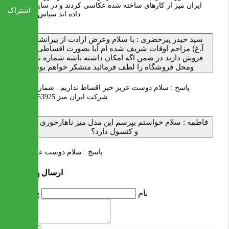
ایران میز از کارهای ساخته شده عکاسی کردند و در سایت قرار
اشتراک
داده اند سپاس از شما
سید حیدر پیرخضری :
با سلام وعرض ارادت از پیرانشهر (
آ.غ) مزاحم اوقات شریف شده ام آیا بصورت اقساطی هم
فروش دارید در ضمن اگه امکان داشته باشه شماره تلفن
ومحل فروشگاه را لطف فرمائید متشکر خواهم بود
پاسخ :
سلام دوست عزیز خیر اقساط نداریم . شماره تماس
شرکت ایران میز 02122253925
فاطمه :
سلام خواستم بپرسم این مدل میز ناهارخوری و آینه
و کنسول دارد؟
پاسخ :
سلام دوست عزیز خیر
ارسال پرسش
نام
پرسش