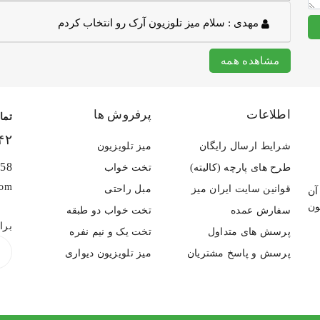
مهدی :
سلام میز تلوزیون آرک رو انتخاب کردم
مشاهده همه
اطلاعات
پرفروش ها
تما
۴۲
شرایط ارسال رایگان
میز تلویزیون
458
طرح های پارچه (کالیته)
تخت خواب
com
قوانین سایت ایران میز
مبل راحتی
مات آن
ون
سفارش عمده
تخت خواب دو طبقه
برا
پرسش های متداول
تخت یک و نیم نفره
پرسش و پاسخ مشتریان
میز تلویزیون دیواری