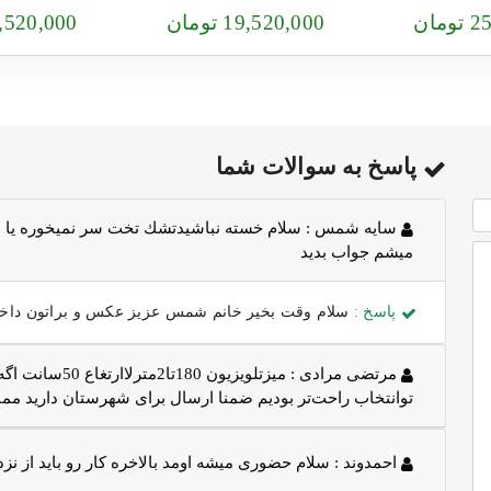
مان
19,520,000 تومان
23,520,000 تو
پاسخ به سوالات شما
سايه شمس :
سلام خسته نباشيدتشك تخت سر نميخوره يا ب
ميشم جواب بديد
پاسخ :
سلام وقت بخیر خانم شمس عزیز عکس و براتون داخل 
مرتضی مرادی :
میزتلویزیون 0
توانتخاب راحت‌تر بودیم ضمنا ارسال برای شهرستان دارید مم
احمدوند :
سلام حضوری میشه اومد بالاخره کار رو باید از نز