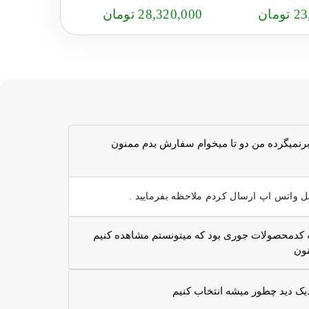
مان
28,320,000 تومان
21,120,000 ت
رنميگرده من دو تا ميخوام سفارش بدم ممنون
واتس اپ ارسال کردم ملاحظه بفرمایید .
18تا2مترلاارتغاع 50سانت اگه کدمحصولات جوری بود که میتونستم مشاهده کنیم
نون
دیک دید چطور میشه انتخاب کنیم