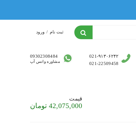
ثبت نام
/
ورود
09302308484
021-۹۱۳۰۶۲۴۲
مشاوره واتس آپ
021-22509458
قیمت
42,075,000
تومان