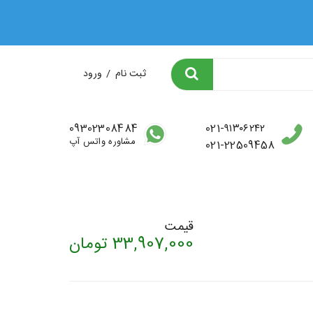
ثبت نام
/
ورود
09302308484
021-۹۱۳۰۶۲۴۲
مشاوره واتس آپ
021-22509458
قیمت
33,907,000
تومان