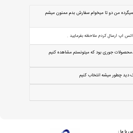
ميگرده من دو تا ميخوام سفارش بدم ممنون ميشم
س اپ ارسال کردم ملاحظه بفرمایید .
مترلاارتغاع 50سانت اگه کدمحصولات جوری بود که میتونستم مشاهده کنیم
یک دید چطور میشه انتخاب کنیم
س با ما :