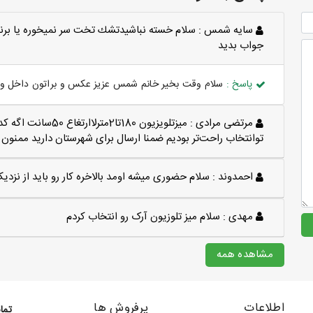
سايه شمس :
سلام خسته نباشيدتشك تخت سر نميخوره يا برن
جواب بديد
پاسخ :
سلام وقت بخیر خانم شمس عزیز عکس و براتون داخل وات
مرتضی مرادی :
میزتلویزیون 180تا2
توانتخاب راحت‌تر بودیم ضمنا ارسال برای شهرستان دارید ممنون
احمدوند :
سلام حضوری میشه اومد بالاخره کار رو باید از نزد
مهدی :
سلام میز تلوزیون آرک رو انتخاب کردم
مشاهده همه
اطلاعات
پرفروش ها
تما