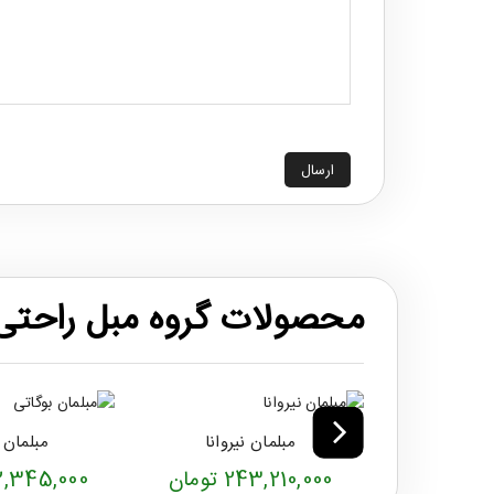
ارسال
محصولات گروه مبل راحتی
مبلمان نیروانا
مبلمان 
243,210,000 تومان
312,345,000 ت