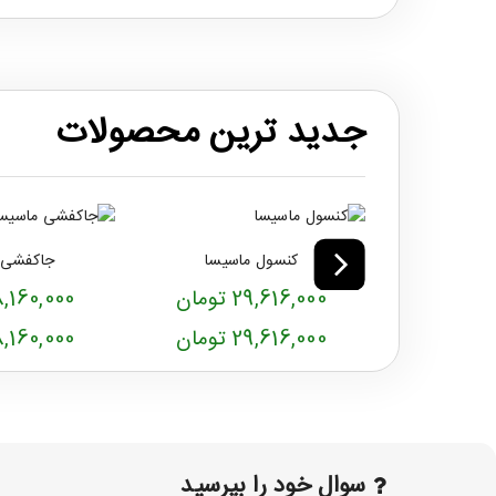
جدید ترین محصولات
کنسول ماسیسا
جاکفشی 
29,616,000 تومان
18,160,000 توم
29,616,000 تومان
18,160,000 توم
سوال خود را بپرسید