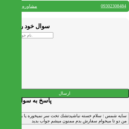
09302308484
مشاوره واتس آپ
بستن
سوال خود را بپرسید
ارسال
پاسخ به سوالات شما
سايه شمس :
سلام خسته نباشيدتشك تخت سر نميخوره يا برنميگرده
من دو تا ميخوام سفارش بدم ممنون ميشم جواب بديد