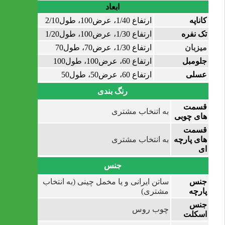
ابعاد
کاناپه
ارتفاع 1/40، عرض100، طول2/10
تک نفره
ارتفاع 1/30، عرض100، طول1/20
میزبان
ارتفاع 1/30، عرض70، طول70
جلومبل
ارتفاع 60، عرض100، طول100
عسلی
ارتفاع 60، عرض50، طول50
رنگ بندی
قسمت
به اتنخاب مشتری
های چوبی
قسمت
های پارچه
به انتخاب مشتری
ای
جنس
جنس
ساتن ایرانی و یا مخمل چینی (به انتخاب
پارچه
مشتری)
جنس
چوب روس
اسکلت