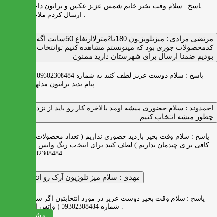
پاسخ :
سلام وقت بخیر خانم شمس عزیز عکس و براتون داخل واتس اپ
ارسال کردم ملاحظه بفرمایید .
مرتضی مرادی :
میزتلویزیون 180تا2مترلاارتغاع 50سانت اگه
کدمحصولات جوری بود که میتونستم مشاهده کنیم توانتخاب راحت‌تر
بودیم ضمنا ارسال برای شهرستان دارید ممنون
پاسخ :
سلام دوست عزیز لطف کنید به شماره 09302308484 ( واتس اپ )
پیام بدید براتتون مدلها رو بفرستیم .
احمدوند :
سلام حضوری میشه اومد بالاخره کار رو باید از نزدیک دید
چطور میشه انتخاب کنیم
پاسخ :
سلام وقت بخیر بازدید حضوری نداریم ( تعداد محصولات زیاد و فضای
کافی برای چیدمان نداریم ) لطف کنید برای انتخاب رنگ واتس اپ به شماره
09302308484 پیام بدید .
مهدی :
سلام میز تلوزیون آرک رو انتخاب کردم
پاسخ :
سلام وقت بخیر دوست عزیز در مورد انتخابتون اگر سوالی دارید به
شماره 09302308484 ( واتس اپ ) پیام بدید .
مشاهده همه