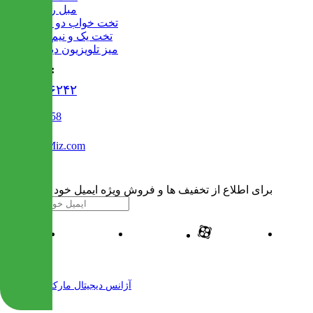
مبل راحتی
تخت خواب دو طبقه
تخت یک و نیم نفره
میز تلویزیون دیواری
تماس با ما :
۰۲۱۹۱۳۰۶۲۴۲
02122509458
Info@IranMiz.com
برای اطلاع از تخفیف ها و فروش ویژه ایمیل خود را وارد کنید
| طراحی و پیاده سازی شده توسط
آژانس دیجیتال مارکتینگ مهرنت