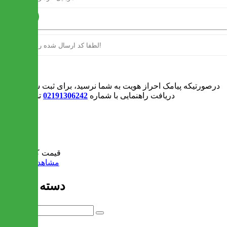
ارسال
ورود
درصورتیکه پیامک احراز هویت به شما نرسید، برای ثبت سفارش و یا
دریافت راهنمایی با شماره
02191306242
تماس بگیرید
0
سبد خرید
قیمت کل:
0 تومان
مشاهده سبد خرید
دسته بندی ها