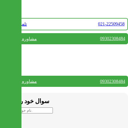
تماس با ما
021-22509458
تلفن فروش
09302308484
مشاوره واتس آپ
بستن
تماس با ما
09302308484
مشاوره واتس آپ
بستن
سوال خود را بپرسید