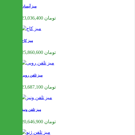
میز آیسان
23,036,400 تومان
میز کاج
25,860,600 تومان
میز تلفن روبی
23,687,100 تومان
میز تلفن ونیز
20,646,900 تومان