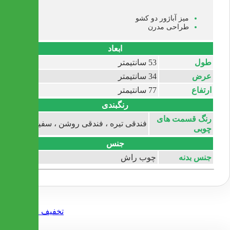
میز آباژور دو کشو
طراحی مدرن
ابعاد
طول
53 سانتیمتر
عرض
34 سانتیمتر
ارتفاع
77 سانتیمتر
رنگبندی
رنگ قسمت های
فندقی تیره ، فندقی روشن ، سفید
چوبی
جنس
جنس بدنه
چوب راش