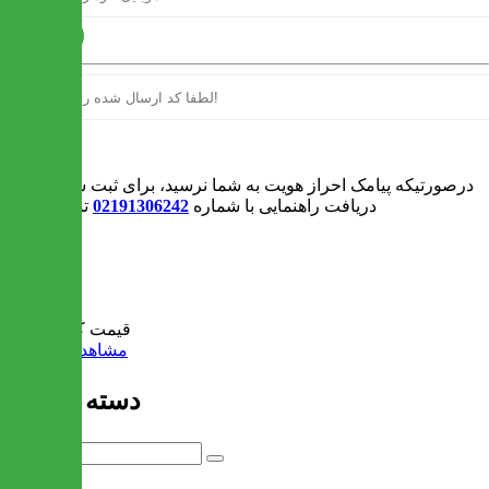
ارسال
ورود
درصورتیکه پیامک احراز هویت به شما نرسید، برای ثبت سفارش و یا
دریافت راهنمایی با شماره
02191306242
تماس بگیرید
0
سبد خرید
قیمت کل:
0 تومان
مشاهده سبد خرید
دسته بندی ها