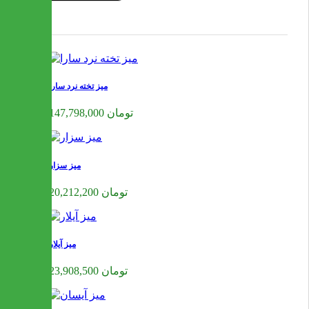
میز تخته نرد سارا
147,798,000 تومان
میز سزار
20,212,200 تومان
میز آیلار
23,908,500 تومان