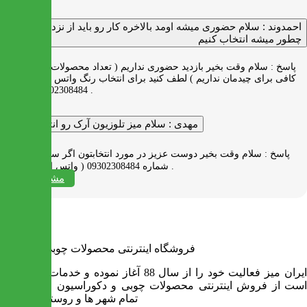
احمدوند :
سلام حضوری میشه اومد بالاخره کار رو باید از نزدیک دید
چطور میشه انتخاب کنیم
پاسخ :
سلام وقت بخیر بازدید حضوری نداریم ( تعداد محصولات زیاد و فضای
کافی برای چیدمان نداریم ) لطف کنید برای انتخاب رنگ واتس اپ به شماره
09302308484 پیام بدید .
مهدی :
سلام میز تلوزیون آرک رو انتخاب کردم
پاسخ :
سلام وقت بخیر دوست عزیز در مورد انتخابتون اگر سوالی دارید به
شماره 09302308484 ( واتس اپ ) پیام بدید .
مشاهده همه
فروشگاه اینترنتی محصولات چوبی ایران میز
ایران میز فعالیت خود را از سال 88 آغاز نموده و خدمات آن عبارت
است از فروش اینترنتی محصولات چوبی و دکوراسیون و ارسال به
تمام شهر ها و روستاهای کشور