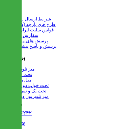
اطلاعات
شرایط ارسال رایگان
طرح های پارچه (کالیته)
قوانین سایت ایران میز
سفارش عمده
پرسش های متداول
پرسش و پاسخ مشتریان
پرفروش ها
میز تلویزیون
تخت خواب
مبل راحتی
تخت خواب دو طبقه
تخت یک و نیم نفره
میز تلویزیون دیواری
تماس با ما :
۰۲۱۹۱۳۰۶۲۴۲
02122509458