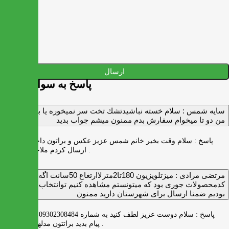
ارسال
پاسخ به سوالات شما
سايه شمس :
سلام خسته نباشيدتشك تخت سر نميخوره يا برنميگرده
من دو تا ميخوام سفارش بدم ممنون ميشم جواب بديد
پاسخ :
سلام وقت بخیر خانم شمس عزیز عکس و براتون داخل واتس اپ
ارسال کردم ملاحظه بفرمایید .
مرتضی مرادی :
میزتلویزیون 180تا2مترلاارتغاع 50سانت اگه
کدمحصولات جوری بود که میتونستم مشاهده کنیم توانتخاب راحت‌تر
بودیم ضمنا ارسال برای شهرستان دارید ممنون
پاسخ :
سلام دوست عزیز لطف کنید به شماره 09302308484 ( واتس اپ )
پیام بدید براتتون مدلها رو بفرستیم .