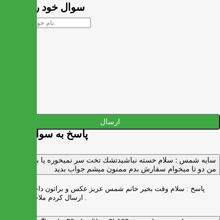
سوال خود را بپرسید
ارسال
پاسخ به سوالات شما
سايه شمس :
سلام خسته نباشيدتشك تخت سر نميخوره يا برنميگرده
من دو تا ميخوام سفارش بدم ممنون ميشم جواب بديد
پاسخ :
سلام وقت بخیر خانم شمس عزیز عکس و براتون داخل واتس اپ
ارسال کردم ملاحظه بفرمایید .