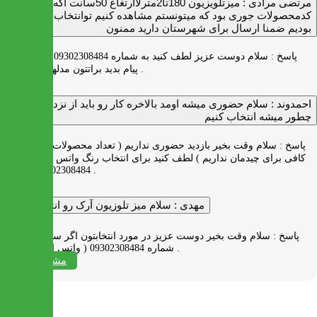
مرتضی مرادی :
میزتلویزیون 180تا2مترلاارتغاع 50سانت اگه
کدمحصولات جوری بود که میتونستم مشاهده کنیم توانتخاب راحت‌تر
بودیم ضمنا ارسال برای شهرستان دارید ممنون
پاسخ :
سلام دوست عزیز لطف کنید به شماره 09302308484 ( واتس اپ )
پیام بدید براتتون مدلها رو بفرستیم .
احمدوند :
سلام حضوری میشه اومد بالاخره کار رو باید از نزدیک دید
چطور میشه انتخاب کنیم
پاسخ :
سلام وقت بخیر بازدید حضوری نداریم ( تعداد محصولات زیاد و فضای
کافی برای چیدمان نداریم ) لطف کنید برای انتخاب رنگ واتس اپ به شماره
09302308484 پیام بدید .
مهدی :
سلام میز تلوزیون آرک رو انتخاب کردم
پاسخ :
سلام وقت بخیر دوست عزیز در مورد انتخابتون اگر سوالی دارید به
شماره 09302308484 ( واتس اپ ) پیام بدید .
مشاهده همه