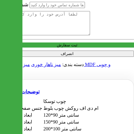
شماره تماس
آدرس
ثبت سفارش
انصراف
میز ناهار خوری MDF و چوبی
دسته بندی:
میز ناهار خوری
توضیحات
چوب توسکا
جنس
ام دی اف روکش چوب بلوط
جنس صفحه میز
120*90 سانتی متر
ابعاد 4 نفره
150*90 سانتی متر
ابعاد 6 نفره
200*100 سانتی متر
ابعاد 8 نفره