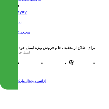
تماس با ما :
۰۲۱۹۱۳۰۶۲۴۲
02122509458
Info@IranMiz.com
برای اطلاع از تخفیف ها و فروش ویژه ایمیل خود را وارد کنید
| طراحی و پیاده سازی شده توسط
آژانس دیجیتال مارکتینگ مهرنت