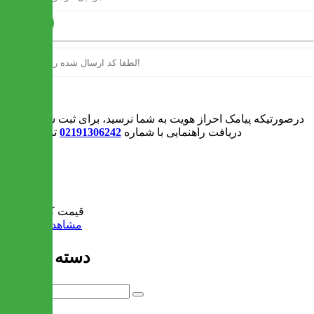
ارسال
ورود
درصورتیکه پیامک احراز هویت به شما نرسید، برای ثبت سفارش و یا
دریافت راهنمایی با شماره
02191306242
تماس بگیرید
0
سبد خرید
قیمت کل:
0 تومان
مشاهده سبد خرید
دسته بندی ها