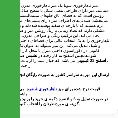
میز ناهارخوری سویا یک میز ناهارخوری مدرن و شیک
میباشد. میز دارای طراحی بیضی شکل با سطح صاف و رنگ
روشن است که به فضای اتاق جلوه‌ای مینیمالیستی و زیبا
می‌بخشد. صندلی‌های اطراف میز دارای پشتی‌های منحنی و
نرم هستند که با پارچه‌ای سفید پوشیده شده‌اند و پایه‌های
مشکی دارند که تضاد زیبایی با رنگ روشن میز و صندلی‌ها
ایجاد می‌کند. این ترکیب رنگی و طراحی مدرن، این میز
ناهارخوری را به یک انتخاب عالی برای فضاهای داخلی مدرن
و شیک تبدیل می‌کند. این میز میتواند به عنوان یک نقطه
کانونی در دکوراسیون داخلی منزل یا محل کار استفاده
شود.همچنین اسفنج به کار رفته در
نشیمن
صندلی ها
،
اسفنج 25 کیلیویی
می‌باشد. که خیال شما را از بابت کیفیت
راحت می‌کند.
ارسال این میز به سراسر کشور به صورت رایگان انجام می
شود
قیمت درج شده برای میز
ناهارخوری 4 نفره
می
باشد.
در صورت تمایل به 6 و 8 نفره دکمه ی خرید را بزنید و
گزیته ی موردنظرتان را انتخاب کنید.