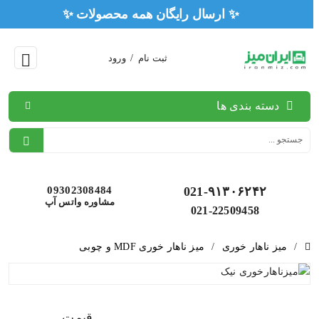
✨ ارسال رایگان همه محصولا
ثبت نام
/
ورود
دسته بندی ها
09302308484
021-۹۱۳۰۶۲۴۲
مشاوره واتس آپ
021-22509458
/
میز ناهار خوری
/
میز ناهار خوری MDF و چوبی
قیمت