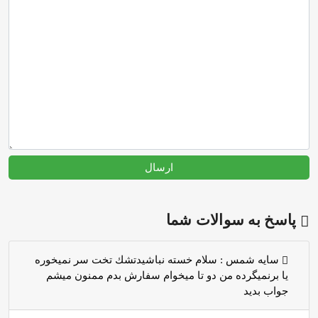
ارسال
پاسخ به سوالات شما
سايه شمس :
سلام خسته نباشيدتشك تخت سر نميخوره
يا برنميگرده من دو تا ميخوام سفارش بدم ممنون ميشم
جواب بديد