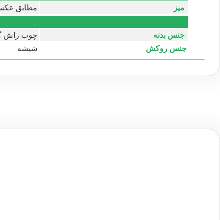
میز
مطابق عک
جنس بدنه
چوب راش گ
جنس روکش
شیشه