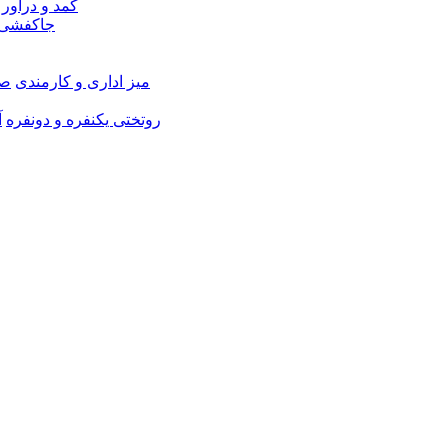
کمد و دراور
جاکفشی 
میز اداری و کارمندی
صن
روتختی یکنفره و دونفره
آ