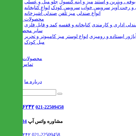
بوفه ، ویترین و استند
میز و آینه کنسول
جلو مبل و عسلی
و رخت آویز
سرویس خواب
سرویس کودک
انواع کتابخانه
انواع صندلی
میز تلفن
صندلی آشپزخانه
محصولات اداری
دلی اداری و کارمندی
کتابخانه و قفسه
کمد و فایل فلزی
سایر محصولات
باژور ایستاده و رومیزی
انواع لوستر
میز کامپیوتر و تحریر
مبل کودک
خانه
محصولات جدید
تماس با ما
وبلاگ
سایر
درباره ما
021-۹۱۳۰۶۲۴۲
021-22509458
مشاوره واتس آپ
09302308484
021-۹۱۳۰۶۲۴۲
021-22509458