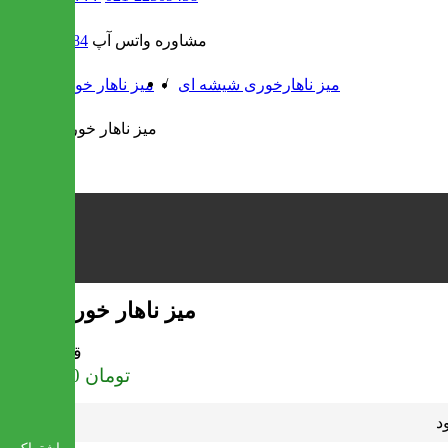
مشاوره واتس آپ
09302308484
/
/
میز ناهارخوری شیشه ای
میز ناهار خوری
میز ناهار خوری افروز
قیمت
تومان
1,034,000