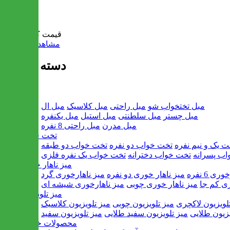
سبد خرید
قیمت کل:
0 تومان
مشاهده سبد خرید
دسته بندی ها
مبل
مبل تختخواب شو
مبل راحتی
مبل کلاسیک
مبل ال
مبل چستر
مبل سلطنتی
مبل استیل
مبل یکنفره
مبل مدرن
مبل راحتی 8 نفره
تخت خواب
ت یک و نیم نفره
تخت خواب دو نفره
تخت خواب دو طبقه
اب پسرانه
تخت خواب دخترانه
تخت خواب یک نفره فلزی
میز ناهار خوری
ی 6 نفره
میز ناهار خوری دو نفره
میز ناهارخوری گرد
ری کم جا
میز ناهار خوری چوبی
میز ناهارخوری شیشه ای
میز تلویزیون
لویزیون لاکچری
میز تلویزیون چوبی
میز تلویزیون کلاسیک
یزیون طلایی
میز تلویزیون سفید طلایی
میز تلویزیون سفید
محصولات خانگی