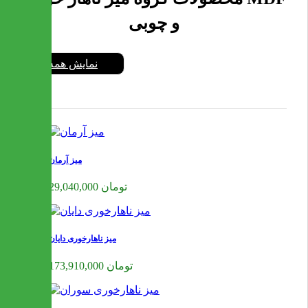
و چوبی
نمایش همه
میز آرمان
29,040,000 تومان
میز ناهارخوری دایان
173,910,000 تومان