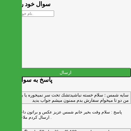
سوال خود را بپرسید
ارسال
پاسخ به سوالات شما
سايه شمس :
سلام خسته نباشيدتشك تخت سر نميخوره يا برنميگرده
من دو تا ميخوام سفارش بدم ممنون ميشم جواب بديد
پاسخ :
سلام وقت بخیر خانم شمس عزیز عکس و براتون داخل واتس اپ
ارسال کردم ملاحظه بفرمایید .