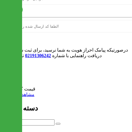
ارسال
ورود
درصورتیکه پیامک احراز هویت به شما نرسید، برای ثبت سفارش و یا
دریافت راهنمایی با شماره
02191306242
تماس بگیرید
0
سبد خرید
قیمت کل:
0 تومان
مشاهده سبد خرید
دسته بندی ها