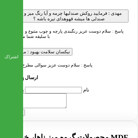
مهدی :
فرمایید روکش صندلیها چرمه و آیا رنگ میز و پایه
صندلی ها میشه قهوهدای تیره باشه ؟
پاسخ :
سلام دوست عزیز رنگبندی پارچه و چوب متنوع و متناسب
با سلیقه شما می باشد
نیکسان سلامت بهبود :
میز تنها
اشتراک
پاسخ :
سلام دوست عزیز سوالی مطرح نکردید
ارسال پرسش
نام
پرسش
ارسال
محصولات گروه میز ناهار خوری MDF