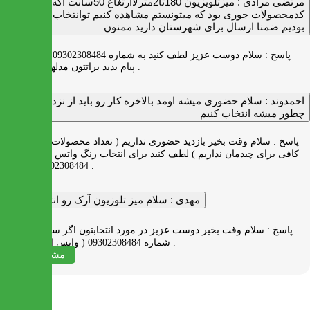
مرتضی مرادی :
میزتلویزیون 180تا2مترلاارتغاع 50سانت اگه
کدمحصولات جوری بود که میتونستم مشاهده کنیم توانتخاب راحت‌تر
بودیم ضمنا ارسال برای شهرستان دارید ممنون
پاسخ :
سلام دوست عزیز لطف کنید به شماره 09302308484 ( واتس اپ )
پیام بدید براتتون مدلها رو بفرستیم .
احمدوند :
سلام حضوری میشه اومد بالاخره کار رو باید از نزدیک دید
چطور میشه انتخاب کنیم
پاسخ :
سلام وقت بخیر بازدید حضوری نداریم ( تعداد محصولات زیاد و فضای
کافی برای چیدمان نداریم ) لطف کنید برای انتخاب رنگ واتس اپ به شماره
09302308484 پیام بدید .
مهدی :
سلام میز تلوزیون آرک رو انتخاب کردم
پاسخ :
سلام وقت بخیر دوست عزیز در مورد انتخابتون اگر سوالی دارید به
شماره 09302308484 ( واتس اپ ) پیام بدید .
مشاهده همه