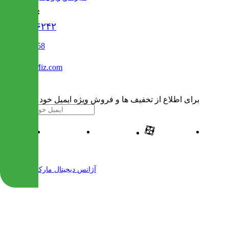
تماس با ما :
۰۲۱۹۱۳۰۶۲۴۲
02122509458
Info@IranMiz.com
برای اطلاع از تخفیف ها و فروش ویژه ایمیل خود را وارد کنید
| طراحی و پیاده سازی شده توسط
آژانس دیجیتال مارکتینگ مهرنت