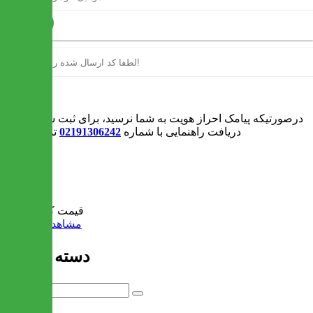
ارسال
ورود
درصورتیکه پیامک احراز هویت به شما نرسید، برای ثبت سفارش و یا
دریافت راهنمایی با شماره
02191306242
تماس بگیرید
0
سبد خرید
قیمت کل:
0 تومان
مشاهده سبد خرید
دسته بندی ها