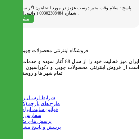
پاسخ :
سلام وقت بخیر دوست عزیز در مورد انتخابتون اگر سوالی دارید به
شماره 09302308484 ( واتس اپ ) پیام بدید .
مشاهده همه
فروشگاه اینترنتی محصولات چوبی ایران میز
ایران میز فعالیت خود را از سال 88 آغاز نموده و خدمات آن عبارت
است از فروش اینترنتی محصولات چوبی و دکوراسیون و ارسال به
تمام شهر ها و روستاهای کشور
اطلاعات
شرایط ارسال رایگان
طرح های پارچه (کالیته)
قوانین سایت ایران میز
سفارش عمده
پرسش های متداول
پرسش و پاسخ مشتریان