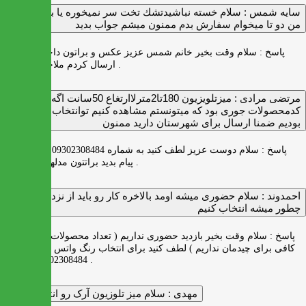
سايه شمس :
سلام خسته نباشيدتشك تخت سر نميخوره يا برنميگرده
من دو تا ميخوام سفارش بدم ممنون ميشم جواب بديد
پاسخ :
سلام وقت بخیر خانم شمس عزیز عکس و براتون داخل واتس اپ
ارسال کردم ملاحظه بفرمایید .
مرتضی مرادی :
میزتلویزیون 180تا2مترلاارتغاع 50سانت اگه
کدمحصولات جوری بود که میتونستم مشاهده کنیم توانتخاب راحت‌تر
بودیم ضمنا ارسال برای شهرستان دارید ممنون
پاسخ :
سلام دوست عزیز لطف کنید به شماره 09302308484 ( واتس اپ )
پیام بدید براتتون مدلها رو بفرستیم .
احمدوند :
سلام حضوری میشه اومد بالاخره کار رو باید از نزدیک دید
چطور میشه انتخاب کنیم
پاسخ :
سلام وقت بخیر بازدید حضوری نداریم ( تعداد محصولات زیاد و فضای
کافی برای چیدمان نداریم ) لطف کنید برای انتخاب رنگ واتس اپ به شماره
09302308484 پیام بدید .
مهدی :
سلام میز تلوزیون آرک رو انتخاب کردم