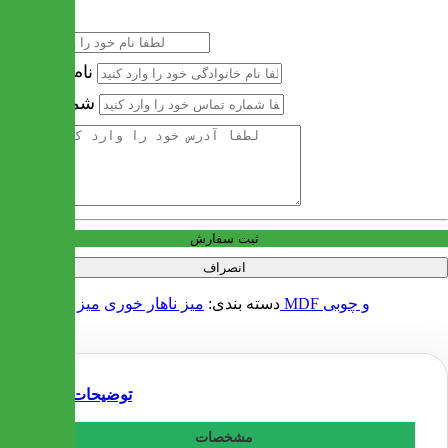
نام
نام خانوادگی
شماره تماس
آدرس
ثبت سفارش
انصراف
میز ناهار خوری MDF و چوبی
دسته بندی:
میز ناهار خوری
توضیحات
مشخصات