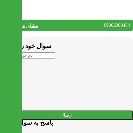
تماس با ما
09302308484
مشاوره واتس آپ
بستن
سوال خود را بپرسید
ارسال
پاسخ به سوالات شما