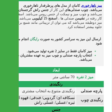
میز ناهارخوری
کامان از مدل های پرطرفدار ناهارخوری
می‌باشد.
چوب صندلی‌های
این کار از
جنس راش گرجستان
می‌باشد و چوب میز و نیمکت از جنس روس می‌باشد. اسفنج به
کار رفته در
نشیمن
صندلی ها ،
اسفنج 25 کیلیویی
می‌باشد. این
میز دوطبقه می‌باشد که می توان از تزییناتی مانند شمع برای
جلوه بیشتر استفاده کرد.
ارسال این میز به سراسر کشور به صورت
رایگان
انجام می
شود
میز کامان فقط در سایز 2 نفره تولید می‌شود.
انتخاب پارچه صندلی و چوب میز به عهده مشتریان عزیز
می‌باشد.
ابعاد
میز 2 نفره
70 سانتی متر
رنگبندی
پارچه صندلی
رنگبندی متنوع به انتخاب مشتری
نسکافه ای/ گردویی/ فندقی/ قهوه ای
رنگبندی چوب
تیره /عسلی/ عسلی راش
جنس