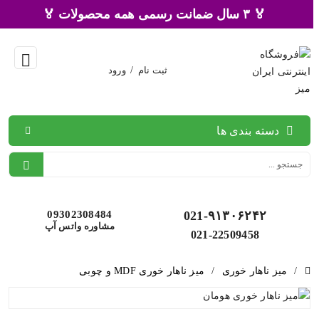
🏅 ۳ سال ضمانت رسمی همه محصولات 🏅
ثبت نام
/
ورود
دسته بندی ها
09302308484
021-۹۱۳۰۶۲۴۲
مشاوره واتس آپ
021-22509458
/
میز ناهار خوری
/
میز ناهار خوری MDF و چوبی