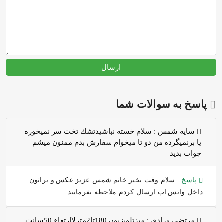
ارسال
پاسخ به سوالات شما
سايه شمس :
سلام خسته نباشيدتشك تخت سر نميخوره
يا برنميگرده من دو تا ميخوام سفارش بدم ممنون ميشم
جواب بديد
پاسخ :
سلام وقت بخیر خانم شمس عزیز عکس و براتون
داخل واتس اپ ارسال کردم ملاحظه بفرمایید .
مرتضی مرادی :
میزتلویزیون 180تا2مترلاارتغاع 50سانت