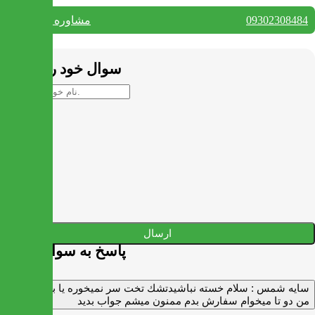
09302308484
مشاوره واتس آپ
بستن
سوال خود را بپرسید
ارسال
پاسخ به سوالات شما
سايه شمس :
سلام خسته نباشيدتشك تخت سر نميخوره يا برنميگرده
من دو تا ميخوام سفارش بدم ممنون ميشم جواب بديد