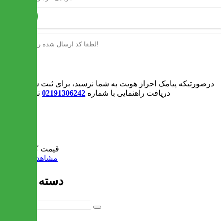
ارسال
ورود
درصورتیکه پیامک احراز هویت به شما نرسید، برای ثبت سفارش و یا
دریافت راهنمایی با شماره
02191306242
تماس بگیرید
0
سبد خرید
قیمت کل:
0 تومان
مشاهده سبد خرید
دسته بندی ها