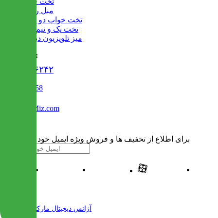
تخت خواب
مبل راحتی
تخت خواب دو طبقه
تخت یک و نیم نفره
میز تلویزیون دیواری
تماس با ما :
۰۲۱۹۱۳۰۶۲۴۲
02122509458
Info@IranMiz.com
برای اطلاع از تخفیف ها و فروش ویژه ایمیل خود را وارد کنید
| طراحی و پیاده سازی شده توسط
آژانس دیجیتال مارکتینگ مهرنت