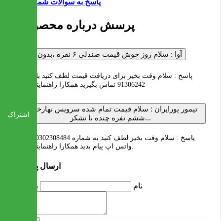
پاسخ به سوالات شما
2 پرسش درباره محصول
آوا :
سلام روز خوش قیمت صندلی ۶ نفره ،بدون میز ؟
پاسخ :
سلام وقت بخیر برای دریافت قیمت لطف کنید با شماره
91306242 تماس بگیرید همکارا راهنمایتون کنند
تیمور پورایران :
سلام قیمت تمام شده سرویس نهارخوری
اشتراک
ششم نفره چنده با تشکر...
پاسخ :
سلام وقت بخیر لطف کنید به شماره 09302308484 داخل
واتس اپ پیام بدید همکارا راهنمایتون کنند.
ارسال پرسش
نام
پرسش