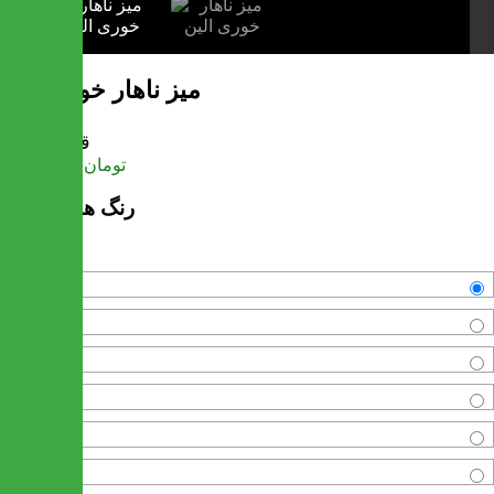
میز ناهار خوری الین
قیمت
تومان
58,740,000
رنگ های موجود
مشکی
سفید
قهوه ای تیره
فندقی
گردویی
کرم