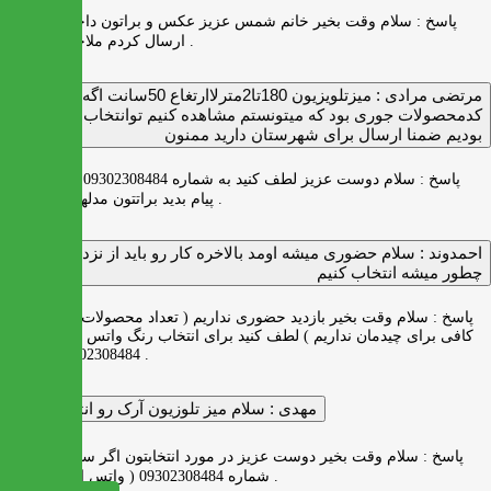
پاسخ :
سلام وقت بخیر خانم شمس عزیز عکس و براتون داخل واتس اپ
ارسال کردم ملاحظه بفرمایید .
مرتضی مرادی :
میزتلویزیون 180تا2مترلاارتغاع 50سانت اگه
کدمحصولات جوری بود که میتونستم مشاهده کنیم توانتخاب راحت‌تر
بودیم ضمنا ارسال برای شهرستان دارید ممنون
پاسخ :
سلام دوست عزیز لطف کنید به شماره 09302308484 ( واتس اپ )
پیام بدید براتتون مدلها رو بفرستیم .
احمدوند :
سلام حضوری میشه اومد بالاخره کار رو باید از نزدیک دید
چطور میشه انتخاب کنیم
پاسخ :
سلام وقت بخیر بازدید حضوری نداریم ( تعداد محصولات زیاد و فضای
کافی برای چیدمان نداریم ) لطف کنید برای انتخاب رنگ واتس اپ به شماره
09302308484 پیام بدید .
مهدی :
سلام میز تلوزیون آرک رو انتخاب کردم
پاسخ :
سلام وقت بخیر دوست عزیز در مورد انتخابتون اگر سوالی دارید به
شماره 09302308484 ( واتس اپ ) پیام بدید .