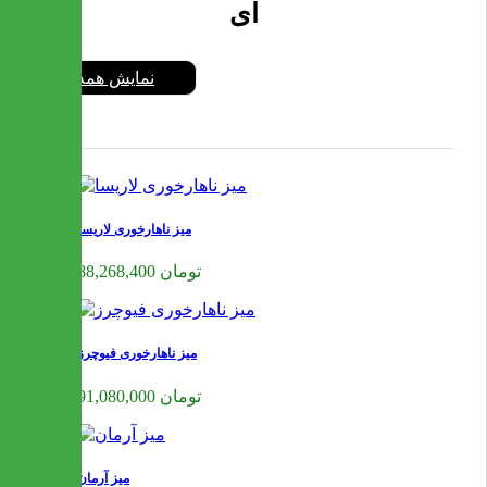
ای
نمایش همه
میز ناهارخوری لاریسا
88,268,400 تومان
میز ناهارخوری فیوچرز
91,080,000 تومان
میز آرمان