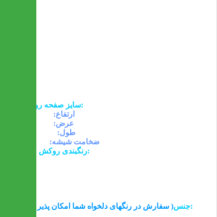
در هنگام سفارش جهت هماهنگی با قسمت فروش تماس
بگیرید
- شیشه روی میز با قطر 1 متر و ضخامت 10 میلیمتر می
باشد
- جنس پایه های این میز از فلز آبکاری شده می باشد و از
استحکام بالایی برخوردار است
- جنس صندلی ها مانند میز از فلز آبکاری شده می باشد
- ارسال این محصول به سراسر کشور امکان پذیر و رایگان
است
ابعاد:
سایز صفحه روی میز:
ارتفاع:
75 سانتیمتر
عرض:
70 سانتیمتر
طول:
120 سانتیمتر
ضخامت شیشه:
10
میلیمتر
رنگبندی روکش صندلی:
سفید
مشکی
قهوه ای
فندقی
طلایی
جنس:
( سفارش در رنگهای دلخواه شما امکان پذیر است )
- برای روکش صندلی ها از چرم وی استفاده شده است