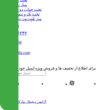
تخت خواب
مبل راحتی
تخت خواب دو طبقه
تخت یک و نیم نفره
میز تلویزیون دیواری
تماس با ما :
۰۲۱۹۱۳۰۶۲۴۲
02122509458
Info@IranMiz.com
برای اطلاع از تخفیف ها و فروش ویژه ایمیل خود را وارد کنید
| طراحی و پیاده سازی شده توسط
آژانس دیجیتال مارکتینگ مهرنت