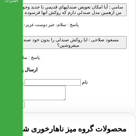
اشتراک
سامي :
آيا امكان تعويض صندليهاي قديمي با جديد وجوددارد
من ازهمين مدل صندلي دارم كه روكش انها فرسوده شده
پاسخ :
سلام- خیر دوست عزیز- با تشکر
مسعود صلاحی :
ایا روکش صندلی را بدون خود صندلی
میفروشین؟
پاسخ :
سلام- خیر
ارسال پرسش
نام
پرسش
ارسال
محصولات گروه میز ناهارخوری شیشه