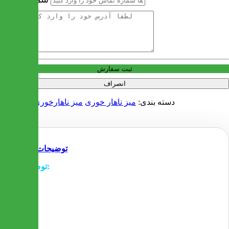
آدرس
ثبت سفارش
انصراف
دسته بندی:
میز ناهار خوری
میز ناهارخوری شیشه ای
توضیحات
توضیحات:
- نیم طبقه زیر شیشه این میز که حالت دکوری دارد از جنس
چرم بوده و زیبایی خاصی را به این میز می بخشد
- صندلی های این محصول به شکلی خاص و منحصربفرد
طراحی شده اند تا هماهنگی لازم را با میز داشته باشند
- امکان تعویض صندلی این مدل با مدلهای دیگر وجود دارد
- صندلی ها در رنگ های دلخواه مشتری قابل تولید هستند که