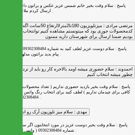
پاسخ :
سلام وقت بخیر خانم شمس عزیز عکس و براتون داخل واتس اپ
ارسال کردم ملاحظه بفرمایید .
مرتضی مرادی :
میزتلویزیون 180تا2مترلاارتغاع 50سانت اگه
کدمحصولات جوری بود که میتونستم مشاهده کنیم توانتخاب راحت‌تر
بودیم ضمنا ارسال برای شهرستان دارید ممنون
پاسخ :
سلام دوست عزیز لطف کنید به شماره 09302308484 ( واتس اپ )
پیام بدید براتتون مدلها رو بفرستیم .
احمدوند :
سلام حضوری میشه اومد بالاخره کار رو باید از نزدیک دید
چطور میشه انتخاب کنیم
پاسخ :
سلام وقت بخیر بازدید حضوری نداریم ( تعداد محصولات زیاد و فضای
کافی برای چیدمان نداریم ) لطف کنید برای انتخاب رنگ واتس اپ به شماره
09302308484 پیام بدید .
مهدی :
سلام میز تلوزیون آرک رو انتخاب کردم
پاسخ :
سلام وقت بخیر دوست عزیز در مورد انتخابتون اگر سوالی دارید به
شماره 09302308484 ( واتس اپ ) پیام بدید .