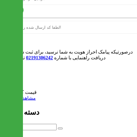
ارسال
ورود
درصورتیکه پیامک احراز هویت به شما نرسید، برای ثبت سفارش و یا
دریافت راهنمایی با شماره
02191306242
تماس بگیرید
0
سبد خرید
قیمت کل:
0 تومان
مشاهده سبد خرید
دسته بندی ها