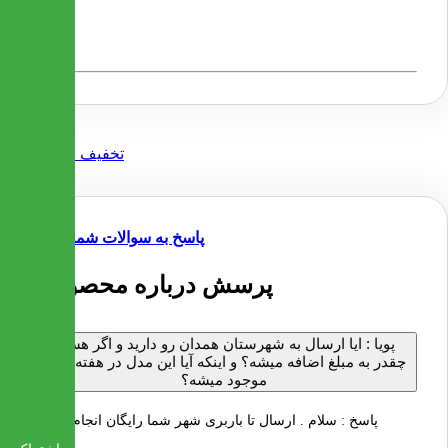
- جنس پایه ها از فلز آبکاری شده می باشد
- جنس رویه صندلی ها به انتخاب مشتری می تواند پارچه یا
چرم وی باشد
پاسخ به سوالات شما
3 پرسش درباره محصول
پویا :
ایا ارسال به شهرستان همدان رو دارید و اگر هست
چقدر به مبلغ اضافه میشه؟ و اینکه آیا این مدل در هفته اینده
موجود میشه؟
پاسخ :
سلام . ارسال تا باربری شهر شما رایگان انجام میشود