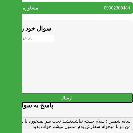
09302308484
مشاوره واتس آپ
بستن
سوال خود را بپرسید
ارسال
پاسخ به سوالات شما
سايه شمس :
سلام خسته نباشيدتشك تخت سر نميخوره يا برنميگرده
من دو تا ميخوام سفارش بدم ممنون ميشم جواب بديد