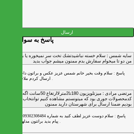
ارسال
پاسخ به سوالات شما
سايه شمس :
سلام خسته نباشيدتشك تخت سر نميخوره يا برنميگرده
من دو تا ميخوام سفارش بدم ممنون ميشم جواب بديد
پاسخ :
سلام وقت بخیر خانم شمس عزیز عکس و براتون داخل واتس اپ
ارسال کردم ملاحظه بفرمایید .
مرتضی مرادی :
میزتلویزیون 180تا2مترلاارتغاع 50سانت اگه
کدمحصولات جوری بود که میتونستم مشاهده کنیم توانتخاب راحت‌تر
بودیم ضمنا ارسال برای شهرستان دارید ممنون
پاسخ :
سلام دوست عزیز لطف کنید به شماره 09302308484 ( واتس اپ )
پیام بدید براتتون مدلها رو بفرستیم .