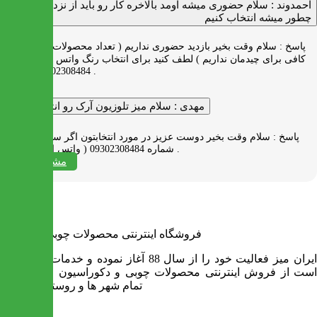
احمدوند :
سلام حضوری میشه اومد بالاخره کار رو باید از نزدیک دید
چطور میشه انتخاب کنیم
پاسخ :
سلام وقت بخیر بازدید حضوری نداریم ( تعداد محصولات زیاد و فضای
کافی برای چیدمان نداریم ) لطف کنید برای انتخاب رنگ واتس اپ به شماره
09302308484 پیام بدید .
مهدی :
سلام میز تلوزیون آرک رو انتخاب کردم
پاسخ :
سلام وقت بخیر دوست عزیز در مورد انتخابتون اگر سوالی دارید به
شماره 09302308484 ( واتس اپ ) پیام بدید .
مشاهده همه
فروشگاه اینترنتی محصولات چوبی ایران میز
ایران میز فعالیت خود را از سال 88 آغاز نموده و خدمات آن عبارت
است از فروش اینترنتی محصولات چوبی و دکوراسیون و ارسال به
تمام شهر ها و روستاهای کشور
اطلاعات