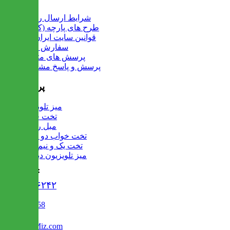
شرایط ارسال رایگان
طرح های پارچه (کالیته)
قوانین سایت ایران میز
سفارش عمده
پرسش های متداول
پرسش و پاسخ مشتریان
پرفروش ها
میز تلویزیون
تخت خواب
مبل راحتی
تخت خواب دو طبقه
تخت یک و نیم نفره
میز تلویزیون دیواری
تماس با ما :
۰۲۱۹۱۳۰۶۲۴۲
02122509458
Info@IranMiz.com