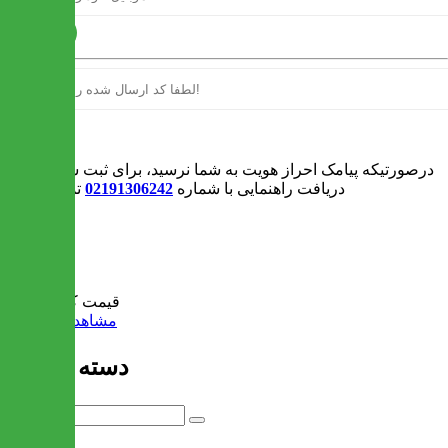
ارسال
ورود
درصورتیکه پیامک احراز هویت به شما نرسید، برای ثبت سفارش و یا
دریافت راهنمایی با شماره
02191306242
تماس بگیرید
0
سبد خرید
قیمت کل:
0 تومان
مشاهده سبد خرید
دسته بندی ها