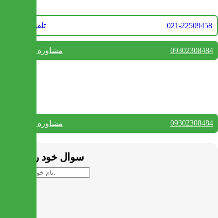
021-22509458
تلفن فروش
09302308484
مشاوره واتس آپ
بستن
تماس با ما
09302308484
مشاوره واتس آپ
بستن
سوال خود را بپرسید