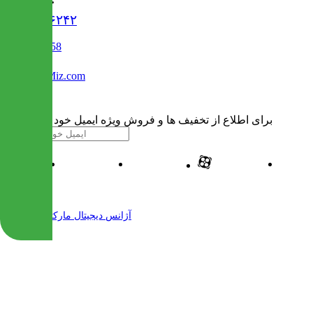
۰۲۱۹۱۳۰۶۲۴۲
02122509458
Info@IranMiz.com
برای اطلاع از تخفیف ها و فروش ویژه ایمیل خود را وارد کنید
| طراحی و پیاده سازی شده توسط
آژانس دیجیتال مارکتینگ مهرنت