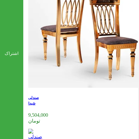
اشتراک
صندلی
شیدا
9,504,000
تومان