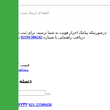
ورود
درصورتیکه پیامک احراز هویت به شما نرسید، برای ثبت سفارش و یا
دریافت راهنمایی با شماره
02191306242
تماس بگیرید
0
سبد خرید
قیمت کل:
0 تومان
مشاهده سبد خرید
دسته بندی ها
021-۹۱۳۰۶۲۴۲
021-22509458