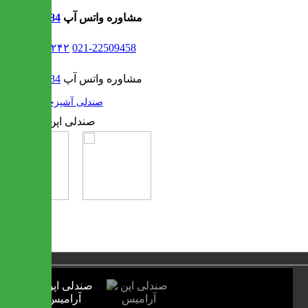
مشاوره واتس آپ
09302308484
021-۹۱۳۰۶۲۴۲
021-22509458
مشاوره واتس آپ
09302308484
/
صندلی آشپزخانه
1 / 2
❮
❯