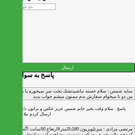
ارسال
پاسخ به سوالات شما
سايه شمس :
سلام خسته نباشيدتشك تخت سر نميخوره يا برنميگرده
من دو تا ميخوام سفارش بدم ممنون ميشم جواب بديد
پاسخ :
سلام وقت بخیر خانم شمس عزیز عکس و براتون داخل واتس اپ
ارسال کردم ملاحظه بفرمایید .
مرتضی مرادی :
میزتلویزیون 180تا2مترلاارتغاع 50سانت اگه
کدمحصولات جوری بود که میتونستم مشاهده کنیم توانتخاب راحت‌تر