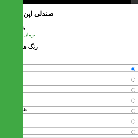
صندلی اپن آرامیس
قیمت
تومان
17,397,600
رنگ های موجود
سفید
زرد
آبی
قرمز
طوسی-طوسی
سبز پاستیلی
نارنجی