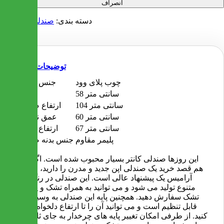
انصراف
دسته بندی:
صندلی آشپزخانه
توضیحات
چوب پلای وود
جنس پایه ها
58 سانتی متر
عرض
104 سانتی متر
ارتفاع صندلی
60 سانتی متر
عمق نشیمن
67 سانتی متر
ارتفاع پایه ها
پلیمر مقاوم
جنس بدنه صندلی
این روزها صندلی کانتر بسیار محبوب شده است. اگر شما
هم قصد خرید یک صندلی اپن جدید و مدرن را دارید، صندلی
آرامیس یک پیشنهاد عالی است. این صندلی در رنگ های
متنوع تولید می شود و می توانید به همراه تشک و یا بدون
تشک سفارش دهید. همچنین پایه این صندلی به وسیله جک
قابل تنظیم است و می توانید آن را تا ارتفاع دلخواه تنظیم
کنید. از طرفی امکان تغییر پایه های چرخدار به جای ثابت نیز