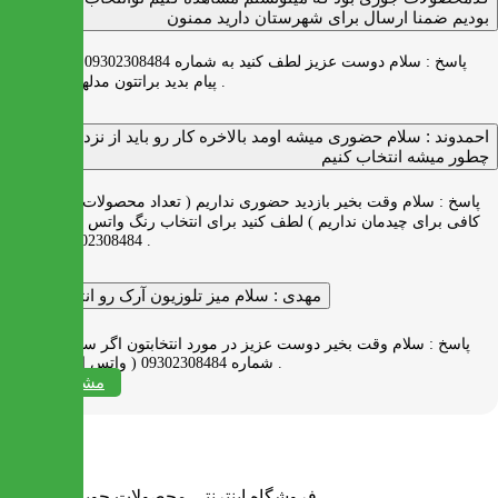
بودیم ضمنا ارسال برای شهرستان دارید ممنون
پاسخ :
سلام دوست عزیز لطف کنید به شماره 09302308484 ( واتس اپ )
پیام بدید براتتون مدلها رو بفرستیم .
احمدوند :
سلام حضوری میشه اومد بالاخره کار رو باید از نزدیک دید
چطور میشه انتخاب کنیم
پاسخ :
سلام وقت بخیر بازدید حضوری نداریم ( تعداد محصولات زیاد و فضای
کافی برای چیدمان نداریم ) لطف کنید برای انتخاب رنگ واتس اپ به شماره
09302308484 پیام بدید .
مهدی :
سلام میز تلوزیون آرک رو انتخاب کردم
پاسخ :
سلام وقت بخیر دوست عزیز در مورد انتخابتون اگر سوالی دارید به
شماره 09302308484 ( واتس اپ ) پیام بدید .
مشاهده همه
فروشگاه اینترنتی محصولات چوبی ایران میز