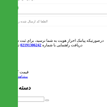
ارسال
ورود
درصورتیکه پیامک احراز هویت به شما نرسید، برای ثبت سفارش و یا
دریافت راهنمایی با شماره
02191306242
تماس بگیرید
0
سبد خرید
قیمت کل:
0 تومان
مشاهده سبد خرید
دسته بندی ها