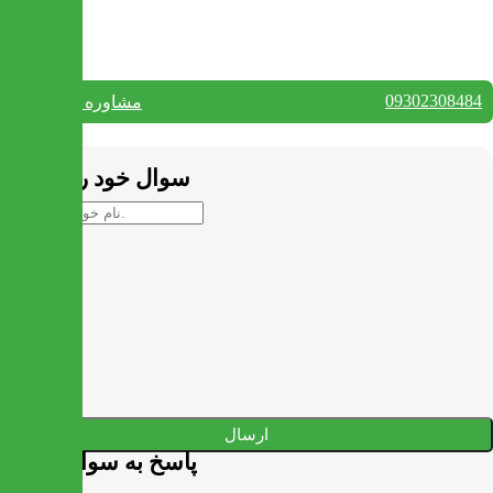
تماس با ما
09302308484
مشاوره واتس آپ
بستن
سوال خود را بپرسید
ارسال
پاسخ به سوالات شما