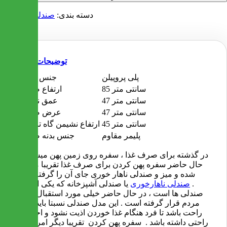
دسته بندی:
صندلی آشپزخانه
توضیحات
پلی پروپیلن
جنس پایه ها
85 سانتی متر
ارتفاع صندلی
47 سانتی متر
عمق نشیمن
47 سانتی متر
عرض صندلی
45 سانتی متر
ارتفاع نشیمن گاه تا زمین
پلیمر مقاوم
جنس بدنه صندلی
در گذشته برای صرف غذا ، سفره روی زمین پهن میشد . در
حال حاضر سفره پهن کردن برای صرف غذا تقریبا منسوخ
شده و میز و صندلی ناهار خوری جای آن را گرفته است
.
صندلی ناهارخوری
یا صندلی آشپزخانه که یکی از انواع
صندلی ها است ، در حال حاضر خیلی مورد استقبال عموم
مردم قرار گرفته است . این مدل صندلی نسبتا باید نرم و
راحت باشد تا فرد هنگام غذا خوردن اذیت نشود و احساس
راحتی داشته باشد . سفره پهن کردن تقریبا دیگر امروزه به