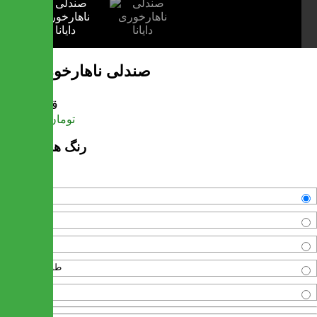
صندلی ناهارخوری دایانا
قیمت
تومان
5,253,600
رنگ های موجود
سفید
زرد
قرمز
طوسی-طوسی
سبز پاستیلی