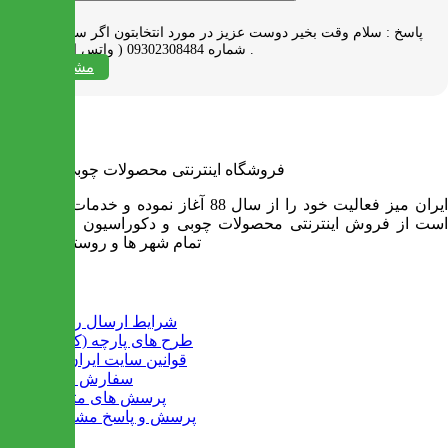
پاسخ :
سلام وقت بخیر دوست عزیز در مورد انتخابتون اگر سوالی دارید به
شماره 09302308484 ( واتس اپ ) پیام بدید .
مشاهده همه
فروشگاه اینترنتی محصولات چوبی ایران میز
ایران میز فعالیت خود را از سال 88 آغاز نموده و خدمات آن عبارت
است از فروش اینترنتی محصولات چوبی و دکوراسیون و ارسال به
تمام شهر ها و روستاهای کشور
اطلاعات
شرایط ارسال رایگان
طرح های پارچه (کالیته)
قوانین سایت ایران میز
سفارش عمده
پرسش های متداول
پرسش و پاسخ مشتریان