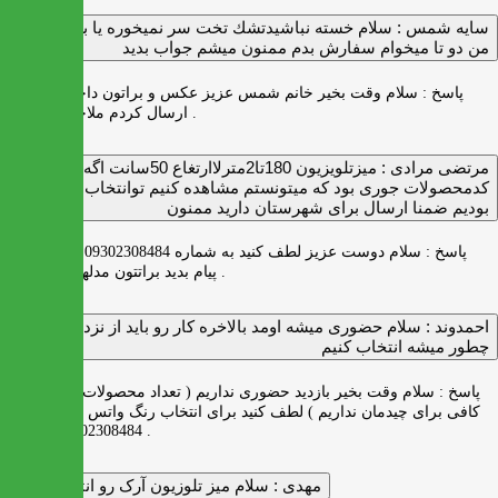
سايه شمس :
سلام خسته نباشيدتشك تخت سر نميخوره يا برنميگرده
من دو تا ميخوام سفارش بدم ممنون ميشم جواب بديد
پاسخ :
سلام وقت بخیر خانم شمس عزیز عکس و براتون داخل واتس اپ
ارسال کردم ملاحظه بفرمایید .
مرتضی مرادی :
میزتلویزیون 180تا2مترلاارتغاع 50سانت اگه
کدمحصولات جوری بود که میتونستم مشاهده کنیم توانتخاب راحت‌تر
بودیم ضمنا ارسال برای شهرستان دارید ممنون
پاسخ :
سلام دوست عزیز لطف کنید به شماره 09302308484 ( واتس اپ )
پیام بدید براتتون مدلها رو بفرستیم .
احمدوند :
سلام حضوری میشه اومد بالاخره کار رو باید از نزدیک دید
چطور میشه انتخاب کنیم
پاسخ :
سلام وقت بخیر بازدید حضوری نداریم ( تعداد محصولات زیاد و فضای
کافی برای چیدمان نداریم ) لطف کنید برای انتخاب رنگ واتس اپ به شماره
09302308484 پیام بدید .
مهدی :
سلام میز تلوزیون آرک رو انتخاب کردم