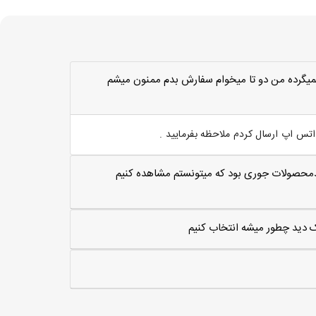
ميگرده من دو تا ميخوام سفارش بدم ممنون ميشم
س اپ ارسال کردم ملاحظه بفرمایید .
مترلاارتغاع 50سانت اگه کدمحصولات جوری بود که میتونستم مشاهده کنیم
یک دید چطور میشه انتخاب کنیم