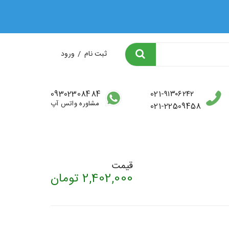
لات ✨
ثبت نام
/
ورود
09302308484
021-۹۱۳۰۶۲۴۲
مشاوره واتس آپ
021-22509458
قیمت
2,402,000
تومان