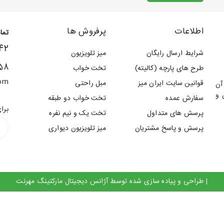
اطلاعات
پرفروش ها
تما
۴۲
شرایط ارسال رایگان
میز تلویزیون
58
طرح های پارچه (کالیته)
تخت خواب
com
قوانین سایت ایران میز
مبل راحتی
مات آن
 و
سفارش عمده
تخت خواب دو طبقه
برا
پرسش های متداول
تخت یک و نیم نفره
پرسش و پاسخ مشتریان
میز تلویزیون دیواری
| طراحی و پیاده سازی شده توسط
آژانس دیجیتال مارکتینگ مهرنت