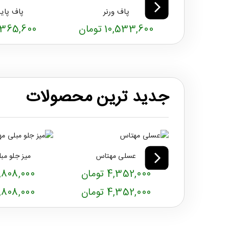
پاف ورنر
پاف پایه
10,533,600 تومان
7,365,600 تو
جدید ترین محصولات
عسلی مهتاس
میز جلو مب
4,352,000 تومان
11,808,000 توم
4,352,000 تومان
11,808,000 توم