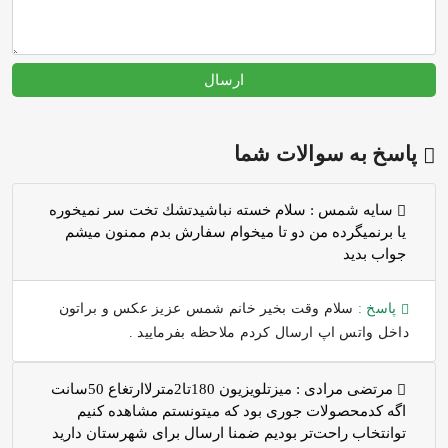
ارسال
پاسخ به سوالات شما
سايه شمس :
سلام خسته نباشيدتشك تخت سر نميخوره
يا برنميگرده من دو تا ميخوام سفارش بدم ممنون ميشم
جواب بديد
پاسخ :
سلام وقت بخیر خانم شمس عزیز عکس و براتون
داخل واتس اپ ارسال کردم ملاحظه بفرمایید .
مرتضی مرادی :
میزتلویزیون 180تا2مترلاارتغاع 50سانت
اگه کدمحصولات جوری بود که میتونستم مشاهده کنیم
توانتخاب راحت‌تر بودیم ضمنا ارسال برای شهرستان دارید