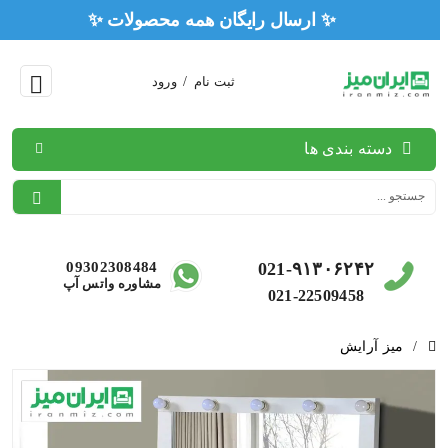
✨ ارس
ثبت نام
/
ورود
دسته بندی ها
09302308484
021-۹۱۳۰۶۲۴۲
مشاوره واتس آپ
021-22509458
/
میز آرایش