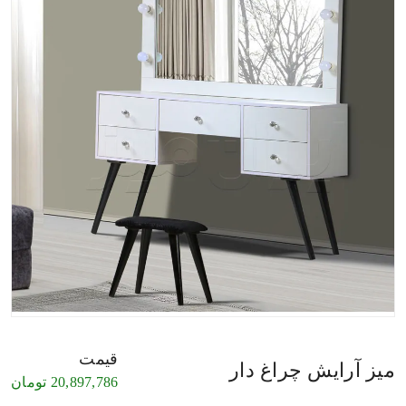
قیمت
میز آرایش چراغ دار
20,897,786
تومان