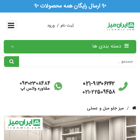
✨ ارسال رایگان همه محصولات
/
ثبت نام
ورود
دسته بندی ها
021-۹۱۳۰۶۲۴۲
09302308484
مشاوره واتس آپ
021-22509458
/
میز جلو مبل و عسلی