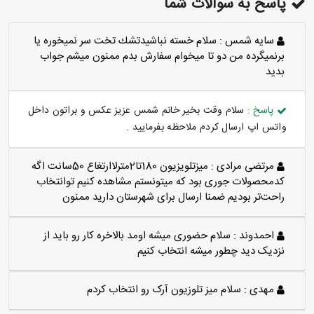
پاسخ به سوالات شما
سايه شمس :
سلام خسته نباشيدتشك تخت سر نميخوره يا
برنميگرده من دو تا ميخوام سفارش بدم ممنون ميشم جواب
بديد
پاسخ :
سلام وقت بخیر خانم شمس عزیز عکس و براتون داخل
واتس اپ ارسال کردم ملاحظه بفرمایید .
مرتضی مرادی :
میزتلویزیون 180تا2مترلاارتغاع 50سانت اگه
کدمحصولات جوری بود که میتونستم مشاهده کنیم توانتخاب
راحت‌تر بودیم ضمنا ارسال برای شهرستان دارید ممنون
احمدوند :
سلام حضوری میشه اومد بالاخره کار رو باید از
نزدیک دید چطور میشه انتخاب کنیم
مهدی :
سلام میز تلوزیون آرک رو انتخاب کردم