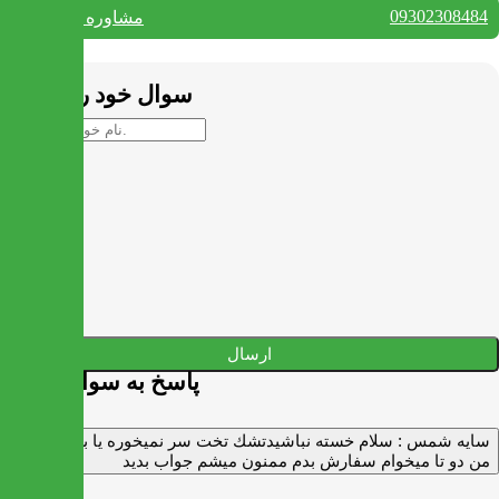
09302308484
مشاوره واتس آپ
بستن
سوال خود را بپرسید
ارسال
پاسخ به سوالات شما
سايه شمس :
سلام خسته نباشيدتشك تخت سر نميخوره يا برنميگرده
من دو تا ميخوام سفارش بدم ممنون ميشم جواب بديد