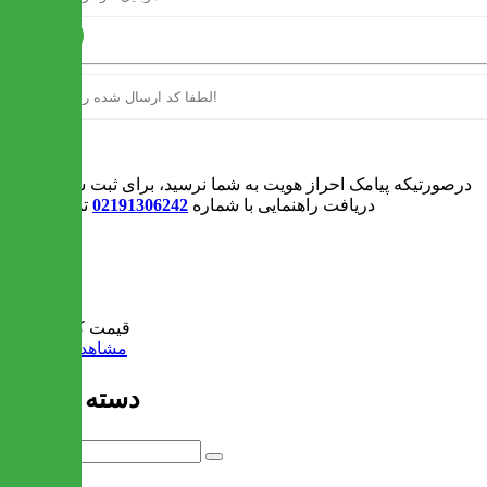
ارسال
ورود
درصورتیکه پیامک احراز هویت به شما نرسید، برای ثبت سفارش و یا
دریافت راهنمایی با شماره
02191306242
تماس بگیرید
0
سبد خرید
قیمت کل:
0 تومان
مشاهده سبد خرید
دسته بندی ها