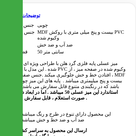
توضیحات
چوبی
جنس پایه ها
MDF بیست و پنج میلی متری با روکش PVC
جنس صفحه
وکیوم شده
میز
ضد آب و ضد خش
ویژگی
50 سانتی متر
قطر میز
میز عسلی پایه فلزی گرد هلن با طراحی ویژه ای ساخته
شده . این مدل با روکش PVC وکیوم شده در صفحه میز ، از
افتادن خط و خش جلوگیری میکند .جنس صفحه میز ، MDF
بیست و پنج میلیمتری میباشد . پایه های این میز چوبی می
باشد که در رنگبندی متنوع قابل سفارش می باشد .
سایز
استاندارد این میز عسلی 50 میباشد . اما در ابعاد دیگر در
صورت استعلام ، قابل سفارش میباشد .
این محصول دارای تنوع در طرح و رنگ میباشد
ضد آب و ضد خط و خش میباشد
ارسال این محصول به سراسر کشور به