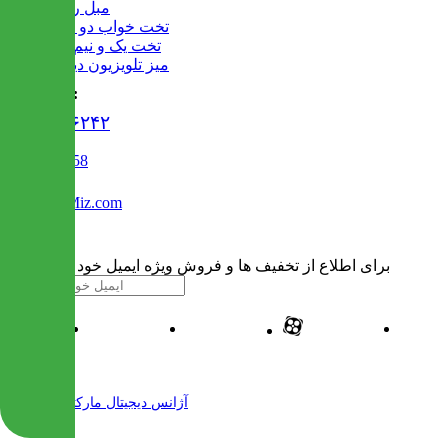
مبل راحتی
تخت خواب دو طبقه
تخت یک و نیم نفره
میز تلویزیون دیواری
تماس با ما :
۰۲۱۹۱۳۰۶۲۴۲
02122509458
Info@IranMiz.com
برای اطلاع از تخفیف ها و فروش ویژه ایمیل خود را وارد کنید
| طراحی و پیاده سازی شده توسط
آژانس دیجیتال مارکتینگ مهرنت