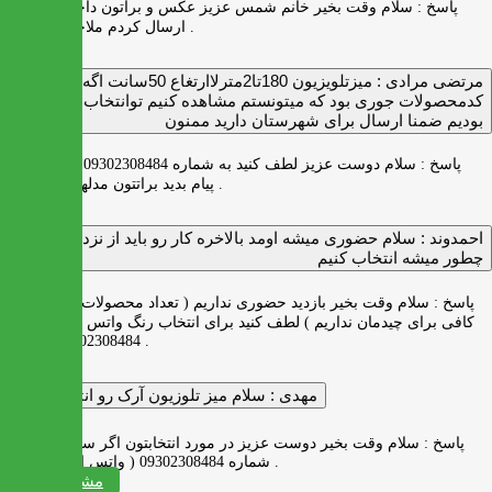
پاسخ :
سلام وقت بخیر خانم شمس عزیز عکس و براتون داخل واتس اپ
ارسال کردم ملاحظه بفرمایید .
مرتضی مرادی :
میزتلویزیون 180تا2مترلاارتغاع 50سانت اگه
کدمحصولات جوری بود که میتونستم مشاهده کنیم توانتخاب راحت‌تر
بودیم ضمنا ارسال برای شهرستان دارید ممنون
پاسخ :
سلام دوست عزیز لطف کنید به شماره 09302308484 ( واتس اپ )
پیام بدید براتتون مدلها رو بفرستیم .
احمدوند :
سلام حضوری میشه اومد بالاخره کار رو باید از نزدیک دید
چطور میشه انتخاب کنیم
پاسخ :
سلام وقت بخیر بازدید حضوری نداریم ( تعداد محصولات زیاد و فضای
کافی برای چیدمان نداریم ) لطف کنید برای انتخاب رنگ واتس اپ به شماره
09302308484 پیام بدید .
مهدی :
سلام میز تلوزیون آرک رو انتخاب کردم
پاسخ :
سلام وقت بخیر دوست عزیز در مورد انتخابتون اگر سوالی دارید به
شماره 09302308484 ( واتس اپ ) پیام بدید .
مشاهده همه