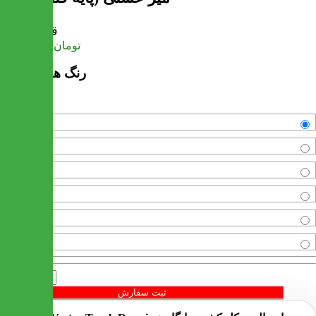
قیمت
تومان
16,605,600
رنگ های موجود
مشکی
سفید
قهوه ای
طوسی
صدفی
نخودی
تعداد
ثبت سفارش