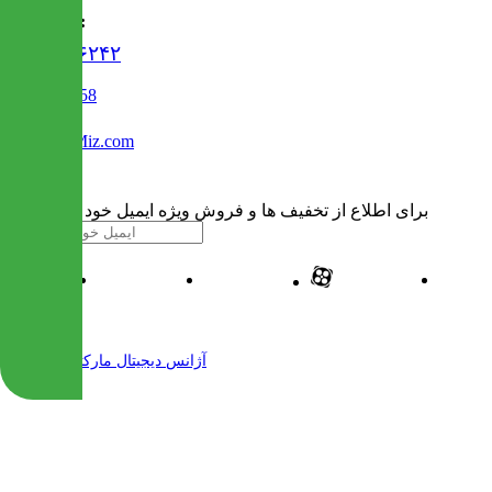
تماس با ما :
۰۲۱۹۱۳۰۶۲۴۲
02122509458
Info@IranMiz.com
برای اطلاع از تخفیف ها و فروش ویژه ایمیل خود را وارد کنید
| طراحی و پیاده سازی شده توسط
آژانس دیجیتال مارکتینگ مهرنت