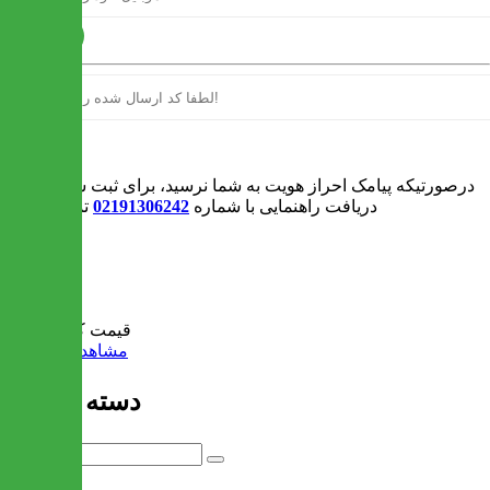
ارسال
ورود
درصورتیکه پیامک احراز هویت به شما نرسید، برای ثبت سفارش و یا
دریافت راهنمایی با شماره
02191306242
تماس بگیرید
0
سبد خرید
قیمت کل:
0 تومان
مشاهده سبد خرید
دسته بندی ها