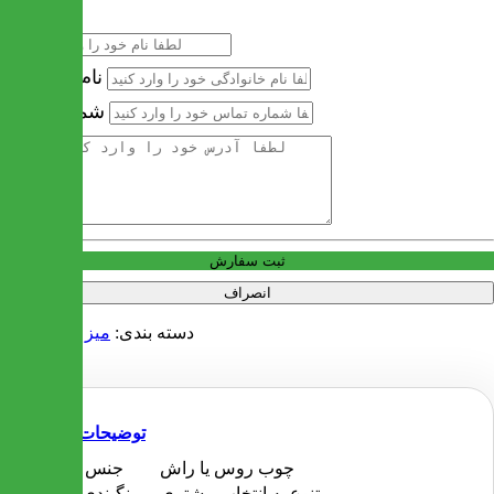
نام
نام خانوادگی
شماره تماس
آدرس
ثبت سفارش
انصراف
دسته بندی:
میز ناهار خوری
توضیحات
چوب روس یا راش
جنس پایه ها
متنوع به انتخاب مشتری
رنگبندی پارچه