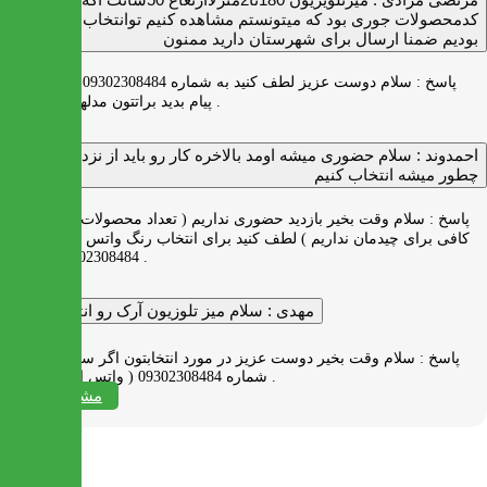
کدمحصولات جوری بود که میتونستم مشاهده کنیم توانتخاب راحت‌تر
بودیم ضمنا ارسال برای شهرستان دارید ممنون
پاسخ :
سلام دوست عزیز لطف کنید به شماره 09302308484 ( واتس اپ )
پیام بدید براتتون مدلها رو بفرستیم .
احمدوند :
سلام حضوری میشه اومد بالاخره کار رو باید از نزدیک دید
چطور میشه انتخاب کنیم
پاسخ :
سلام وقت بخیر بازدید حضوری نداریم ( تعداد محصولات زیاد و فضای
کافی برای چیدمان نداریم ) لطف کنید برای انتخاب رنگ واتس اپ به شماره
09302308484 پیام بدید .
مهدی :
سلام میز تلوزیون آرک رو انتخاب کردم
پاسخ :
سلام وقت بخیر دوست عزیز در مورد انتخابتون اگر سوالی دارید به
شماره 09302308484 ( واتس اپ ) پیام بدید .
مشاهده همه