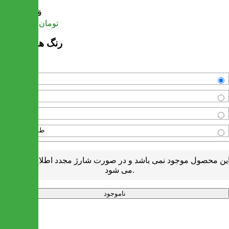
قیمت
تومان
38,652,500
رنگ های موجود
سفید
فندقی
قهوه ای
طوسی-طوسی
ین محصول موجود نمی باشد و در صورت شارژ مجدد اطلاع رسانی
می شود.
ناموجود
خرید سریع