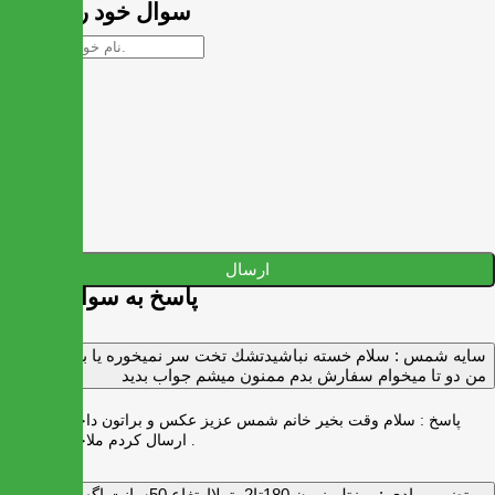
سوال خود را بپرسید
ارسال
پاسخ به سوالات شما
سايه شمس :
سلام خسته نباشيدتشك تخت سر نميخوره يا برنميگرده
من دو تا ميخوام سفارش بدم ممنون ميشم جواب بديد
پاسخ :
سلام وقت بخیر خانم شمس عزیز عکس و براتون داخل واتس اپ
ارسال کردم ملاحظه بفرمایید .
مرتضی مرادی :
میزتلویزیون 180تا2مترلاارتغاع 50سانت اگه