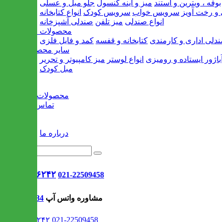
بوفه ، ویترین و استند
میز و آینه کنسول
جلو مبل و عسلی
و رخت آویز
سرویس خواب
سرویس کودک
انواع کتابخانه
انواع صندلی
میز تلفن
صندلی آشپزخانه
محصولات اداری
دلی اداری و کارمندی
کتابخانه و قفسه
کمد و فایل فلزی
سایر محصولات
باژور ایستاده و رومیزی
انواع لوستر
میز کامپیوتر و تحریر
مبل کودک
خانه
محصولات جدید
تماس با ما
وبلاگ
سایر
درباره ما
021-۹۱۳۰۶۲۴۲
021-22509458
مشاوره واتس آپ
09302308484
021-۹۱۳۰۶۲۴۲
021-22509458