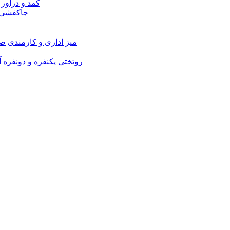
کمد و دراور
جاکفشی 
میز اداری و کارمندی
صن
روتختی یکنفره و دونفره
آ