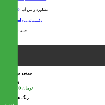
مشاوره واتس آپ
09302308484
/
بوفه، ویترین و استند
مینی بوفه کنزو
قیمت
تومان
28,125,000
رنگ های موجود