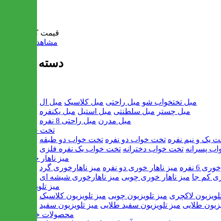
سبد خرید
قیمت کل:
0 تومان
مشاهده سبد خرید
دسته بندی ها
مبل
مبل تختخواب شو
مبل راحتی
مبل کلاسیک
مبل ال
مبل چستر
مبل سلطنتی
مبل استیل
مبل یکنفره
مبل مدرن
مبل راحتی 8 نفره
تخت خواب
ت یک و نیم نفره
تخت خواب دو نفره
تخت خواب دو طبقه
اب پسرانه
تخت خواب دخترانه
تخت خواب یک نفره فلزی
میز ناهار خوری
ی 6 نفره
میز ناهار خوری دو نفره
میز ناهارخوری گرد
ری کم جا
میز ناهار خوری چوبی
میز ناهارخوری شیشه ای
میز تلویزیون
لویزیون لاکچری
میز تلویزیون چوبی
میز تلویزیون کلاسیک
یزیون طلایی
میز تلویزیون سفید طلایی
میز تلویزیون سفید
محصولات خانگی