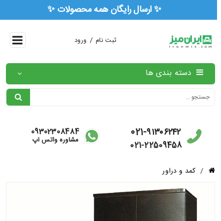
✨ ارسال رایگان همه محصولات ✨
/
ثبت نام
ورود
دسته بندی ها
021-۹۱۳۰۶۲۴۲
09302308484
مشاوره واتس آپ
021-22509458
/
کمد و دراور