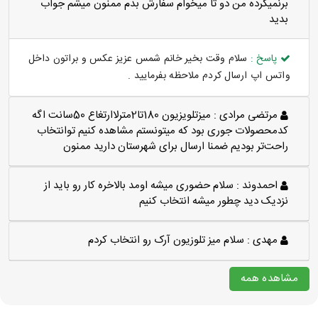
برنميگرده من دو تا ميخوام سفارش بدم ممنون ميشم جواب
بديد
پاسخ :
سلام وقت بخیر خانم شمس عزیز عکس و براتون داخل
واتس اپ ارسال کردم ملاحظه بفرمایید .
مرتضی مرادی :
میزتلویزیون 180تا2مترلاارتغاع 50سانت اگه
کدمحصولات جوری بود که میتونستم مشاهده کنیم توانتخاب
راحت‌تر بودیم ضمنا ارسال برای شهرستان دارید ممنون
احمدوند :
سلام حضوری میشه اومد بالاخره کار رو باید از
نزدیک دید چطور میشه انتخاب کنیم
مهدی :
سلام میز تلوزیون آرک رو انتخاب کردم
مشاهده همه