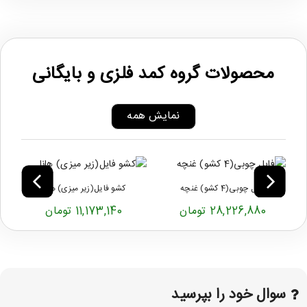
محصولات گروه کمد فلزی و بایگانی
نمایش همه
فایل چوبی(4 کشو) غنچه
کشو فایل(زیر میزی) هانا
28,226,880 تومان
11,173,140 تومان
سوال خود را بپرسید