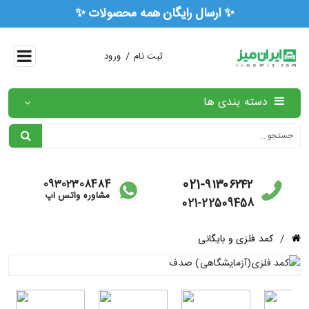
🏅 ۳ سال ضمانت رسمی همه محصولات 🏅
/
ثبت نام
ورود
دسته بندی ها
021-۹۱۳۰۶۲۴۲
09302308484
مشاوره واتس آپ
021-22509458
/
کمد فلزی و بایگانی