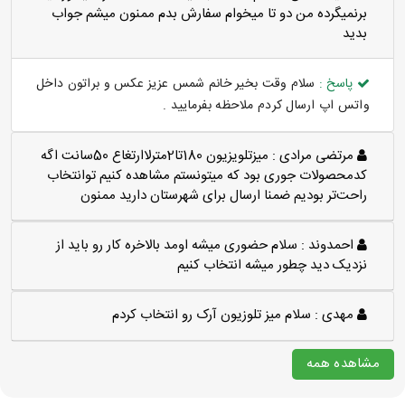
برنميگرده من دو تا ميخوام سفارش بدم ممنون ميشم جواب
بديد
پاسخ :
سلام وقت بخیر خانم شمس عزیز عکس و براتون داخل
واتس اپ ارسال کردم ملاحظه بفرمایید .
مرتضی مرادی :
میزتلویزیون 180تا2مترلاارتغاع 50سانت اگه
کدمحصولات جوری بود که میتونستم مشاهده کنیم توانتخاب
راحت‌تر بودیم ضمنا ارسال برای شهرستان دارید ممنون
احمدوند :
سلام حضوری میشه اومد بالاخره کار رو باید از
نزدیک دید چطور میشه انتخاب کنیم
مهدی :
سلام میز تلوزیون آرک رو انتخاب کردم
مشاهده همه