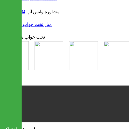
مشاوره واتس آپ
09302308484
/
مبل تخت خواب شو