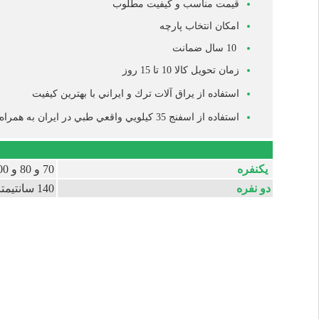
قیمت مناسب و کیفیت مطلوب
امکان انتخاب پارچه
10 سال ضمانت
زمان تحویل کالا 10 تا 15 روز
استفاده از يراق آلات ترك و ايراني با بهترين كيفيت
استفاده از اسفنج 35 كيلويي واقعي طبي در ايران به همراه 1 سال گارانتي
یکنفره
70 و 80 و 100 (سانتی متر)
دو نفره
140 سانتیمتر (نشیمن دو نفره-تخت دو نفره) / 160 سانتی متر (نشیمن سه نفره-تخت دو نفره)