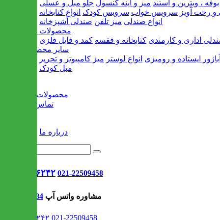
بوفه ، ویترین و استند
میز و آینه کنسول
جلو مبل و عسلی
و رخت آویز
سرویس خواب
سرویس کودک
انواع کتابخانه
انواع صندلی
میز تلفن
صندلی آشپزخانه
محصولات اداری
دلی اداری و کارمندی
کتابخانه و قفسه
کمد و فایل فلزی
سایر محصولات
باژور ایستاده و رومیزی
انواع لوستر
میز کامپیوتر و تحریر
مبل کودک
خانه
محصولات جدید
تماس با ما
وبلاگ
سایر
درباره ما
021-۹۱۳۰۶۲۴۲
021-22509458
مشاوره واتس آپ
09302308484
021-۹۱۳۰۶۲۴۲
021-22509458