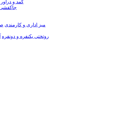
کمد و دراور
جاکفشی 
میز اداری و کارمندی
صن
روتختی یکنفره و دونفره
آ