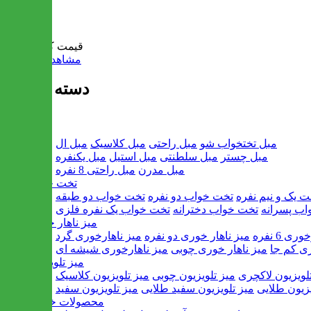
سبد خرید
قیمت کل:
0 تومان
مشاهده سبد خرید
دسته بندی ها
مبل
مبل تختخواب شو
مبل راحتی
مبل کلاسیک
مبل ال
مبل چستر
مبل سلطنتی
مبل استیل
مبل یکنفره
مبل مدرن
مبل راحتی 8 نفره
تخت خواب
ت یک و نیم نفره
تخت خواب دو نفره
تخت خواب دو طبقه
اب پسرانه
تخت خواب دخترانه
تخت خواب یک نفره فلزی
میز ناهار خوری
ی 6 نفره
میز ناهار خوری دو نفره
میز ناهارخوری گرد
ری کم جا
میز ناهار خوری چوبی
میز ناهارخوری شیشه ای
میز تلویزیون
لویزیون لاکچری
میز تلویزیون چوبی
میز تلویزیون کلاسیک
یزیون طلایی
میز تلویزیون سفید طلایی
میز تلویزیون سفید
محصولات خانگی