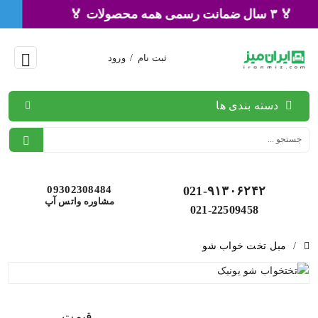
🏅 ۳ سال ضمانت رسمی همه محصولات 🏅
ثبت نام
/
ورود
دسته بندی ها
09302308484
021-۹۱۳۰۶۲۴۲
مشاوره واتس آپ
021-22509458
/
مبل تخت خواب شو
قیمت