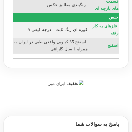
قسمت
رنگبندی مطابق عکس
های پارچه ای
جنس
فلزهای به کار
کوره ای رنگ ثابت - درجه کیفی A
رفته
اسفنج 35 كيلويي واقعي طبي در ايران به
اسفنج
همراه 1 سال گارانتي
پاسخ به سوالات شما