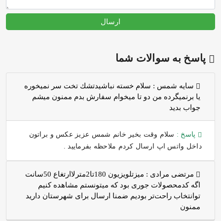
ارسال
پاسخ به سوالات شما
سايه شمس :
سلام خسته نباشيدتشك تخت سر نميخوره
يا برنميگرده من دو تا ميخوام سفارش بدم ممنون ميشم
جواب بديد
پاسخ :
سلام وقت بخیر خانم شمس عزیز عکس و براتون
داخل واتس اپ ارسال کردم ملاحظه بفرمایید .
مرتضی مرادی :
میزتلویزیون 180تا2مترلاارتغاع 50سانت
اگه کدمحصولات جوری بود که میتونستم مشاهده کنیم
توانتخاب راحت‌تر بودیم ضمنا ارسال برای شهرستان دارید
ممنون