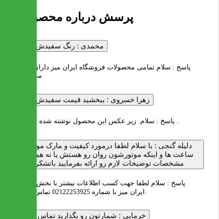
5 پرسش درباره محصول
محمدی :
رنگ سفیدش چنده
پاسخ :
سلام تمامی محصولات فروشگاه ایران میز دارای قیمت
می باشند
زهرا خسروی :
ببخشید قیمت سفیدش چنده
سلام. زیر عکس این محصول نوشته شده ناموجود ..
پاسخ :
دلیله گنجی :
با سلام لطفا درمورد کیفیت و مارک موتور
ساعت ها و اینکه موتورشون روان رو هستش یا نه هم در
مشخصات توضیحات لازم رو ارائه بفرمایید باتشکر
پاسخ :
سلام لطفا جهت کسب اطلاعات بیشتر با بخش فروش
ایران میز با شماره 02122253925 تماس بگیرید.
خرمایی :
شمارتون رو بگذارید تماس بگیرم