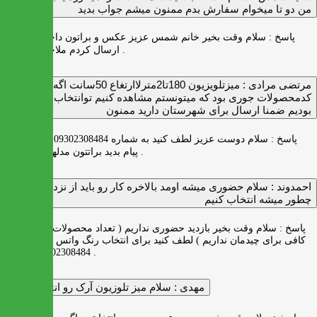
من دو تا ميخوام سفارش بدم ممنون ميشم جواب بديد
پاسخ :
سلام وقت بخیر خانم شمس عزیز عکس و براتون داخل واتس اپ
ارسال کردم ملاحظه بفرمایید .
مرتضی مرادی :
میزتلویزیون 180تا2مترلاارتغاع 50سانت اگه
کدمحصولات جوری بود که میتونستم مشاهده کنیم توانتخاب راحت‌تر
بودیم ضمنا ارسال برای شهرستان دارید ممنون
پاسخ :
سلام دوست عزیز لطف کنید به شماره 09302308484 ( واتس اپ )
پیام بدید براتتون مدلها رو بفرستیم .
احمدوند :
سلام حضوری میشه اومد بالاخره کار رو باید از نزدیک دید
چطور میشه انتخاب کنیم
پاسخ :
سلام وقت بخیر بازدید حضوری نداریم ( تعداد محصولات زیاد و فضای
کافی برای چیدمان نداریم ) لطف کنید برای انتخاب رنگ واتس اپ به شماره
09302308484 پیام بدید .
مهدی :
سلام میز تلوزیون آرک رو انتخاب کردم