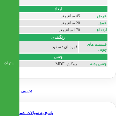
ابعاد
عرض
45 سانتیمتر
عمق
20 سانتیمتر
ارتفاع
170 سانتیمتر
رنگبندی
قسمت های
قهوه ای / سفید
چوبی
جنس
اشتراک
جنس بدنه
روکش MDF
پاسخ به سوالات شما