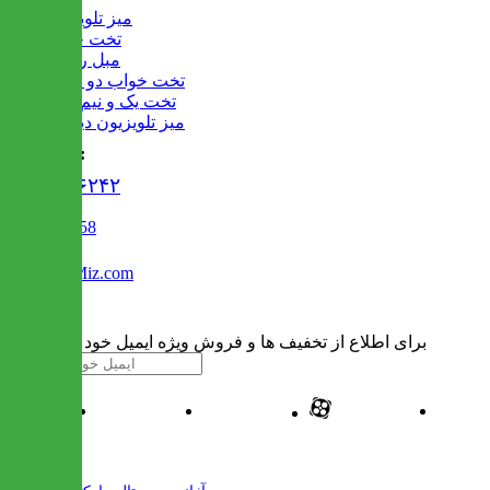
میز تلویزیون
تخت خواب
مبل راحتی
تخت خواب دو طبقه
تخت یک و نیم نفره
میز تلویزیون دیواری
تماس با ما :
۰۲۱۹۱۳۰۶۲۴۲
02122509458
Info@IranMiz.com
برای اطلاع از تخفیف ها و فروش ویژه ایمیل خود را وارد کنید