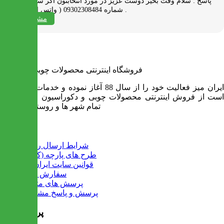
پاسخ :
سلام وقت بخیر دوست عزیز در مورد انتخابتون اگر سوالی دارید به
شماره 09302308484 ( واتس اپ ) پیام بدید .
مشاهده همه
فروشگاه اینترنتی محصولات چوبی ایران میز
ایران میز فعالیت خود را از سال 88 آغاز نموده و خدمات آن عبارت
است از فروش اینترنتی محصولات چوبی و دکوراسیون و ارسال به
تمام شهر ها و روستاهای کشور
اطلاعات
شرایط ارسال رایگان
طرح های پارچه (کالیته)
قوانین سایت ایران میز
سفارش عمده
پرسش های متداول
پرسش و پاسخ مشتریان
پرفروش ها