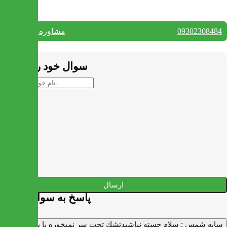
09302308484
مشاوره واتس آپ
بستن
سوال خود را بپرسید
ارسال
پاسخ به سوالات شما
سايه شمس :
سلام خسته نباشيدتشك تخت سر نميخوره يا برنميگرده