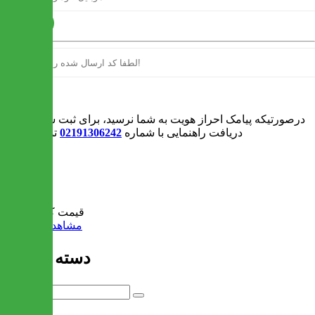
ارسال
ورود
درصورتیکه پیامک احراز هویت به شما نرسید، برای ثبت سفارش و یا
دریافت راهنمایی با شماره
02191306242
تماس بگیرید
0
سبد خرید
قیمت کل:
0 تومان
مشاهده سبد خرید
دسته بندی ها