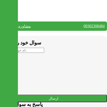
تماس با ما
09302308484
مشاوره واتس آپ
بستن
سوال خود را بپرسید
ارسال
پاسخ به سوالات شما