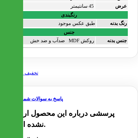
عرض
45 سانتیمتر
رنگبندی
رنگ بدنه
طبق عکس موجود
جنس
جنس بدنه
روکش MDF ضدآب و ضد خش
پاسخ به سوالات شما
پرسشی درباره این محصول ارسال
نشده است.