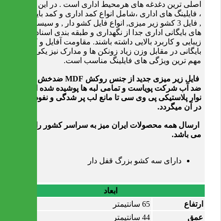
اصلی ترین دغدغه های هرمحیط اداری است . در این میان
، فایلینگ های اداری ،شامل انواع کمد اداری و کمد بایگانی
, فایل 3 کشو زیر میزی, انواع فایل کشو دار , و سیستم
های بایگانی اداری جدا از نگهداری و طبقه بندی اسناد باید
زیبایی و کاربرد بالایی داشته باشند. مقاومت آفایل و کمد
بایگانی در مقابل وزن زیاد زونکن ها و مدارک نیز یکی از
مهم ترین ویژگی های فایلینگ مناسب است.
فایل زیر میزی جدید از جنس روکش MDF ضدخش و
ضد آب شرکت پویاست و تمامی لبه ها پوشیده شده از
نوار پلاستیکی پی وی سی تا مانع لب پر شدگی و نفوذ آب
در آن میگردد.
ارسال همه محصولات ایران میز به سراسر کشور رایگان
می باشد.
دارای سه کشو بزرگ قفل دار
ابعاد
ارتفاع
65 سانتیمتر
عمق
44 سانتیمتر