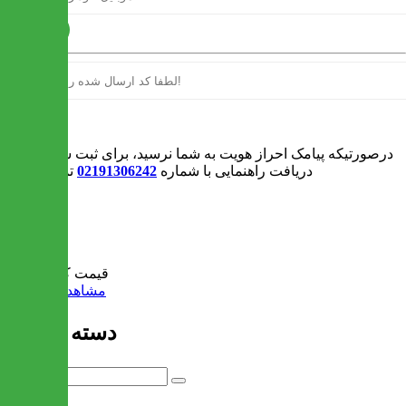
ارسال
ورود
درصورتیکه پیامک احراز هویت به شما نرسید، برای ثبت سفارش و یا
دریافت راهنمایی با شماره
02191306242
تماس بگیرید
0
سبد خرید
قیمت کل:
0 تومان
مشاهده سبد خرید
دسته بندی ها