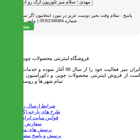
مهدی :
سلام میز تلوزیون آرک رو انتخاب کردم
پاسخ :
سلام وقت بخیر دوست عزیز در مورد انتخابتون اگر سوالی دارید به
شماره 09302308484 ( واتس اپ ) پیام بدید .
مشاهده همه
فروشگاه اینترنتی محصولات چوبی ایران میز
ایران میز فعالیت خود را از سال 88 آغاز نموده و خدمات آن عبارت
است از فروش اینترنتی محصولات چوبی و دکوراسیون و ارسال به
تمام شهر ها و روستاهای کشور
اطلاعات
شرایط ارسال رایگان
طرح های پارچه (کالیته)
قوانین سایت ایران میز
سفارش عمده
پرسش های متداول
پرسش و پاسخ مشتریان