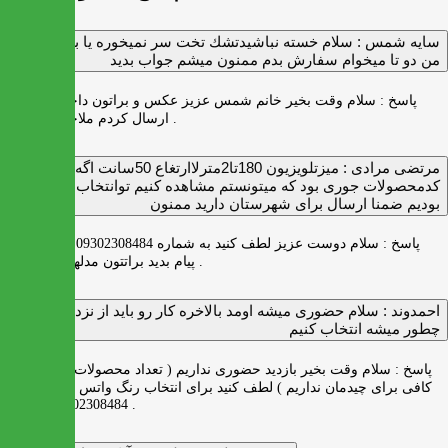
سايه شمس :
سلام خسته نباشيدتشك تخت سر نميخوره يا برنميگرده
من دو تا ميخوام سفارش بدم ممنون ميشم جواب بديد
پاسخ :
سلام وقت بخیر خانم شمس عزیز عکس و براتون داخل واتس اپ
ارسال کردم ملاحظه بفرمایید .
مرتضی مرادی :
میزتلویزیون 180تا2مترلاارتغاع 50سانت اگه
کدمحصولات جوری بود که میتونستم مشاهده کنیم توانتخاب راحت‌تر
بودیم ضمنا ارسال برای شهرستان دارید ممنون
پاسخ :
سلام دوست عزیز لطف کنید به شماره 09302308484 ( واتس اپ )
پیام بدید براتتون مدلها رو بفرستیم .
احمدوند :
سلام حضوری میشه اومد بالاخره کار رو باید از نزدیک دید
چطور میشه انتخاب کنیم
پاسخ :
سلام وقت بخیر بازدید حضوری نداریم ( تعداد محصولات زیاد و فضای
کافی برای چیدمان نداریم ) لطف کنید برای انتخاب رنگ واتس اپ به شماره
09302308484 پیام بدید .