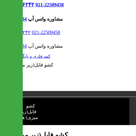
021-۹۱۳۰۶۲۴۲
021-22509458
مشاوره واتس آپ
09302308484
021-۹۱۳۰۶۲۴۲
021-22509458
مشاوره واتس آپ
09302308484
/
کمد فلزی و بایگانی
1 / 1
❮
❯
کشو فایل(زیر میزی) هانا