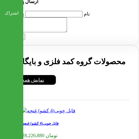
ارسال پرسش
اشتراک
نام
پرسش
ارسال
محصولات گروه کمد فلزی و بایگانی
نمایش همه
فایل چوبی(4 کشو) غنچه
28,226,880 تومان