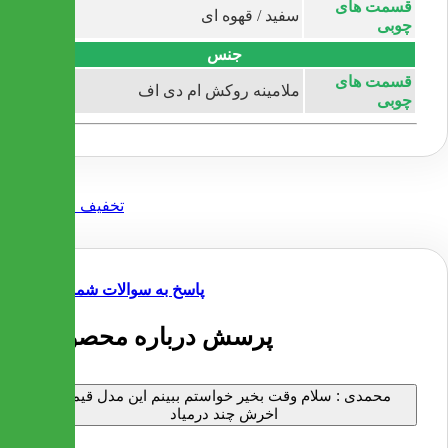
قسمت های
سفید / قهوه ای
چوبی
جنس
قسمت های
ملامینه روکش ام دی اف
چوبی
پاسخ به سوالات شما
4 پرسش درباره محصول
محمدی :
سلام وقت بخیر خواستم ببینم این مدل قیمت
اخرش چند درمیاد