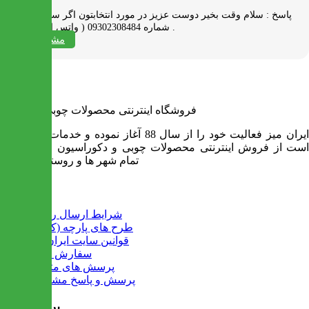
پاسخ :
سلام وقت بخیر دوست عزیز در مورد انتخابتون اگر سوالی دارید به
شماره 09302308484 ( واتس اپ ) پیام بدید .
مشاهده همه
فروشگاه اینترنتی محصولات چوبی ایران میز
ایران میز فعالیت خود را از سال 88 آغاز نموده و خدمات آن عبارت
است از فروش اینترنتی محصولات چوبی و دکوراسیون و ارسال به
تمام شهر ها و روستاهای کشور
اطلاعات
شرایط ارسال رایگان
طرح های پارچه (کالیته)
قوانین سایت ایران میز
سفارش عمده
پرسش های متداول
پرسش و پاسخ مشتریان
پرفروش ها