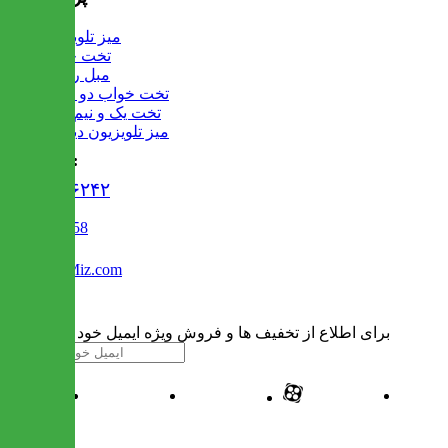
میز تلویزیون
تخت خواب
مبل راحتی
تخت خواب دو طبقه
تخت یک و نیم نفره
میز تلویزیون دیواری
تماس با ما :
۰۲۱۹۱۳۰۶۲۴۲
02122509458
Info@IranMiz.com
برای اطلاع از تخفیف ها و فروش ویژه ایمیل خود را وارد کنید