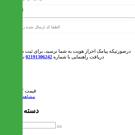
ارسال
ورود
درصورتیکه پیامک احراز هویت به شما نرسید، برای ثبت سفارش و یا
دریافت راهنمایی با شماره
02191306242
تماس بگیرید
0
سبد خرید
قیمت کل:
0 تومان
مشاهده سبد خرید
دسته بندی ها