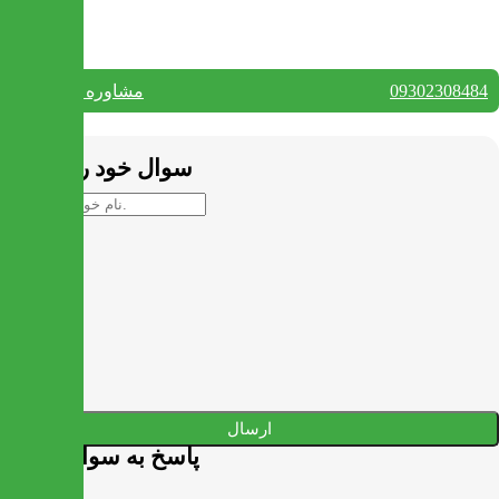
تماس با ما
09302308484
مشاوره واتس آپ
بستن
سوال خود را بپرسید
ارسال
پاسخ به سوالات شما