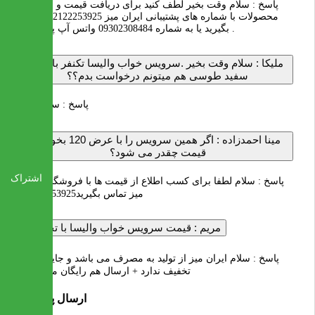
پاسخ :
سلام وقت بخیر لطف کنید برای دریافت قیمت و مشاهده
محصولات با شماره های پشتیبانی ایران میز 02122253925 تماس
بگیرید یا به شماره 09302308484 واتس آپ پیام بدید .
ملیکا :
سلام وقت بخیر .سرویس خواب والیسا تکنفر با رنگ
سفید طوسی هم میتونم درخواست بدم؟؟
پاسخ :
سلام خیر
مینا احمدزاده :
اگر همین سرویس را با عرض 120 بخواهم
قیمت چقدر می شود؟
اشتراک
پاسخ :
سلام لطفا برای کسب اطلاع از قیمت ها با فروشگاه ایران
میز تماس بگیرید02122253925
مریم :
قیمت سرویس خواب والیسا با تخفیف
پاسخ :
سلام ایران میز از تولید به مصرف می باشد و جایی برای
تخفیف ندارد + ارسال هم رایگان می باشد
ارسال پرسش