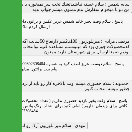
سايه شمس :
سلام خسته نباشيدتشك تخت سر نميخوره يا برنميگرده
من دو تا ميخوام سفارش بدم ممنون ميشم جواب بديد
پاسخ :
سلام وقت بخیر خانم شمس عزیز عکس و براتون داخل واتس اپ
ارسال کردم ملاحظه بفرمایید .
مرتضی مرادی :
میزتلویزیون 180تا2مترلاارتغاع 50سانت اگه
کدمحصولات جوری بود که میتونستم مشاهده کنیم توانتخاب راحت‌تر
بودیم ضمنا ارسال برای شهرستان دارید ممنون
پاسخ :
سلام دوست عزیز لطف کنید به شماره 09302308484 ( واتس اپ )
پیام بدید براتتون مدلها رو بفرستیم .
احمدوند :
سلام حضوری میشه اومد بالاخره کار رو باید از نزدیک دید
چطور میشه انتخاب کنیم
پاسخ :
سلام وقت بخیر بازدید حضوری نداریم ( تعداد محصولات زیاد و فضای
کافی برای چیدمان نداریم ) لطف کنید برای انتخاب رنگ واتس اپ به شماره
09302308484 پیام بدید .
مهدی :
سلام میز تلوزیون آرک رو انتخاب کردم