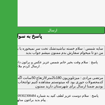
ارسال
پاسخ به سوالات شما
سايه شمس :
سلام خسته نباشيدتشك تخت سر نميخوره يا برنميگرده
من دو تا ميخوام سفارش بدم ممنون ميشم جواب بديد
پاسخ :
سلام وقت بخیر خانم شمس عزیز عکس و براتون داخل واتس اپ
ارسال کردم ملاحظه بفرمایید .
مرتضی مرادی :
میزتلویزیون 180تا2مترلاارتغاع 50سانت اگه
کدمحصولات جوری بود که میتونستم مشاهده کنیم توانتخاب راحت‌تر
بودیم ضمنا ارسال برای شهرستان دارید ممنون
پاسخ :
سلام دوست عزیز لطف کنید به شماره 09302308484 ( واتس اپ )
پیام بدید براتتون مدلها رو بفرستیم .