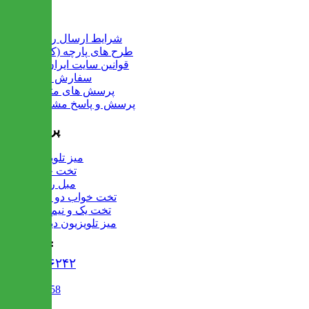
اطلاعات
شرایط ارسال رایگان
طرح های پارچه (کالیته)
قوانین سایت ایران میز
سفارش عمده
پرسش های متداول
پرسش و پاسخ مشتریان
پرفروش ها
میز تلویزیون
تخت خواب
مبل راحتی
تخت خواب دو طبقه
تخت یک و نیم نفره
میز تلویزیون دیواری
تماس با ما :
۰۲۱۹۱۳۰۶۲۴۲
02122509458