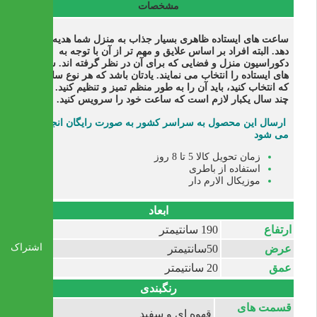
مشخصات
ساعت های ایستاده ظاهری بسیار جذاب به منزل شما هدیه می
دهد. البته افراد بر اساس علایق و مهم تر از آن با توجه به
دکوراسیون منزل و فضایی که برای آن در نظر گرفته اند. ساعت
های ایستاده را انتخاب می نمایند. یادتان باشد که هر نوع ساعتی
که انتخاب کنید، باید آن را به طور منظم تمیز و تنظیم کنید. هر
چند سال یکبار لازم است که ساعت خود را سرویس کنید.
ارسال این محصول به سراسر کشور به صورت رایگان انجام
می شود
زمان تحویل کالا 5 تا 8 روز
استفاده از باطری
موزیکال الارم دار
ابعاد
ارتفاع
190 سانتیمتر
اشتراک
عرض
50سانتیمتر
عمق
20 سانتیمتر
رنگبندی
قسمت های
قهوه ای و سفید