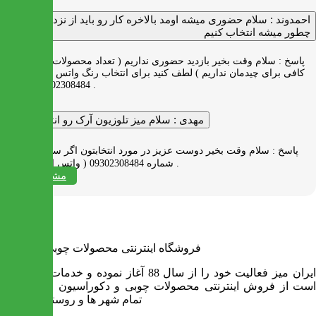
احمدوند :
سلام حضوری میشه اومد بالاخره کار رو باید از نزدیک دید
چطور میشه انتخاب کنیم
پاسخ :
سلام وقت بخیر بازدید حضوری نداریم ( تعداد محصولات زیاد و فضای
کافی برای چیدمان نداریم ) لطف کنید برای انتخاب رنگ واتس اپ به شماره
09302308484 پیام بدید .
مهدی :
سلام میز تلوزیون آرک رو انتخاب کردم
پاسخ :
سلام وقت بخیر دوست عزیز در مورد انتخابتون اگر سوالی دارید به
شماره 09302308484 ( واتس اپ ) پیام بدید .
مشاهده همه
فروشگاه اینترنتی محصولات چوبی ایران میز
ایران میز فعالیت خود را از سال 88 آغاز نموده و خدمات آن عبارت
است از فروش اینترنتی محصولات چوبی و دکوراسیون و ارسال به
تمام شهر ها و روستاهای کشور