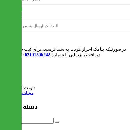
ارسال
ورود
درصورتیکه پیامک احراز هویت به شما نرسید، برای ثبت سفارش و یا
دریافت راهنمایی با شماره
02191306242
تماس بگیرید
0
سبد خرید
قیمت کل:
0 تومان
مشاهده سبد خرید
دسته بندی ها