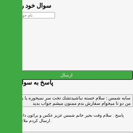
سوال خود را بپرسید
ارسال
پاسخ به سوالات شما
سايه شمس :
سلام خسته نباشيدتشك تخت سر نميخوره يا برنميگرده
من دو تا ميخوام سفارش بدم ممنون ميشم جواب بديد
پاسخ :
سلام وقت بخیر خانم شمس عزیز عکس و براتون داخل واتس اپ
ارسال کردم ملاحظه بفرمایید .