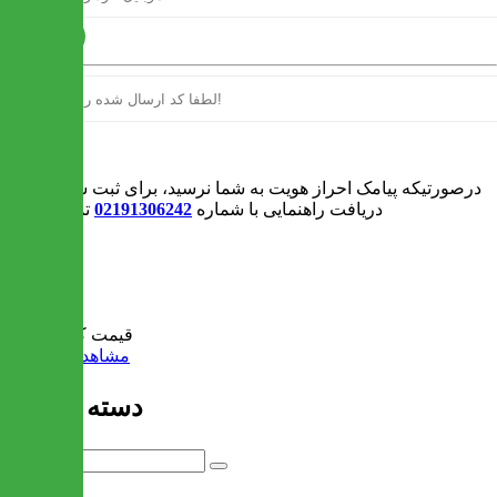
ارسال
ورود
درصورتیکه پیامک احراز هویت به شما نرسید، برای ثبت سفارش و یا
دریافت راهنمایی با شماره
02191306242
تماس بگیرید
0
سبد خرید
قیمت کل:
0 تومان
مشاهده سبد خرید
دسته بندی ها