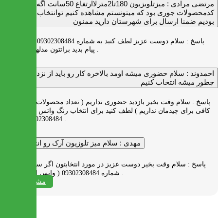
مرتضی مرادی :
میزتلویزیون 180تا2مترلاارتغاع 50سانت اگه
کدمحصولات جوری بود که میتونستم مشاهده کنیم توانتخاب راحت‌تر
بودیم ضمنا ارسال برای شهرستان دارید ممنون
پاسخ :
سلام دوست عزیز لطف کنید به شماره 09302308484 ( واتس اپ )
پیام بدید براتتون مدلها رو بفرستیم .
احمدوند :
سلام حضوری میشه اومد بالاخره کار رو باید از نزدیک دید
چطور میشه انتخاب کنیم
پاسخ :
سلام وقت بخیر بازدید حضوری نداریم ( تعداد محصولات زیاد و فضای
کافی برای چیدمان نداریم ) لطف کنید برای انتخاب رنگ واتس اپ به شماره
09302308484 پیام بدید .
مهدی :
سلام میز تلوزیون آرک رو انتخاب کردم
پاسخ :
سلام وقت بخیر دوست عزیز در مورد انتخابتون اگر سوالی دارید به
شماره 09302308484 ( واتس اپ ) پیام بدید .
مشاهده همه