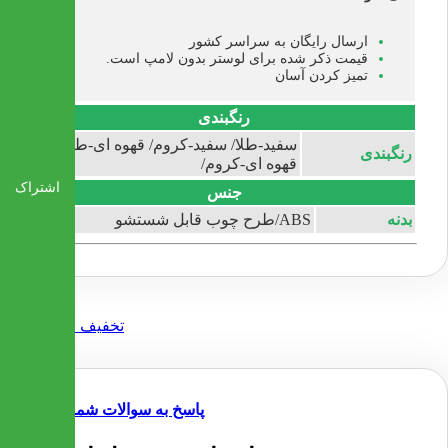
ارسال رایگان به سراسر کشور
قیمت ذکر شده برای لوستر بدون لامپ است.
تمیز کردن آسان
رنگبندی
سفید-طلا/ سفید-کروم/ قهوه ای-طلا/
رنگبندی
قهوه ای-کروم/
اشتراک
جنس
بدنه
ABS/طرح چوب قابل شستشو
پاسخ به سوالات شما