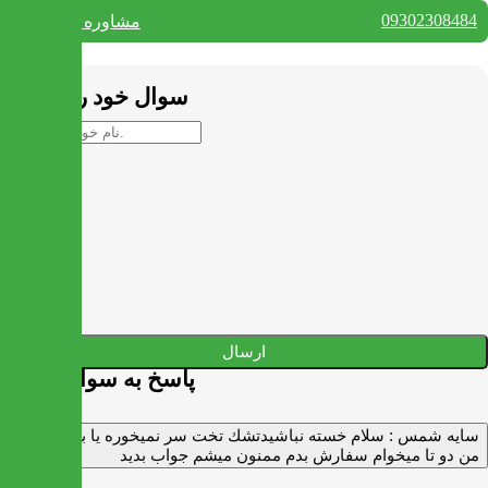
09302308484
مشاوره واتس آپ
بستن
سوال خود را بپرسید
ارسال
پاسخ به سوالات شما
سايه شمس :
سلام خسته نباشيدتشك تخت سر نميخوره يا برنميگرده
من دو تا ميخوام سفارش بدم ممنون ميشم جواب بديد