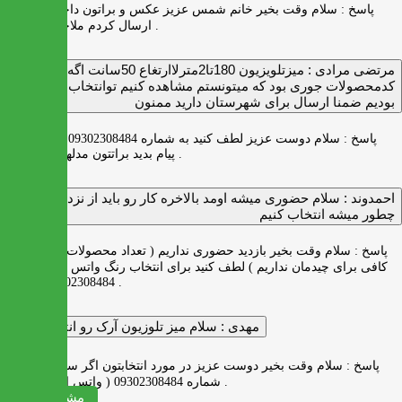
پاسخ :
سلام وقت بخیر خانم شمس عزیز عکس و براتون داخل واتس اپ
ارسال کردم ملاحظه بفرمایید .
مرتضی مرادی :
میزتلویزیون 180تا2مترلاارتغاع 50سانت اگه
کدمحصولات جوری بود که میتونستم مشاهده کنیم توانتخاب راحت‌تر
بودیم ضمنا ارسال برای شهرستان دارید ممنون
پاسخ :
سلام دوست عزیز لطف کنید به شماره 09302308484 ( واتس اپ )
پیام بدید براتتون مدلها رو بفرستیم .
احمدوند :
سلام حضوری میشه اومد بالاخره کار رو باید از نزدیک دید
چطور میشه انتخاب کنیم
پاسخ :
سلام وقت بخیر بازدید حضوری نداریم ( تعداد محصولات زیاد و فضای
کافی برای چیدمان نداریم ) لطف کنید برای انتخاب رنگ واتس اپ به شماره
09302308484 پیام بدید .
مهدی :
سلام میز تلوزیون آرک رو انتخاب کردم
پاسخ :
سلام وقت بخیر دوست عزیز در مورد انتخابتون اگر سوالی دارید به
شماره 09302308484 ( واتس اپ ) پیام بدید .
مشاهده همه