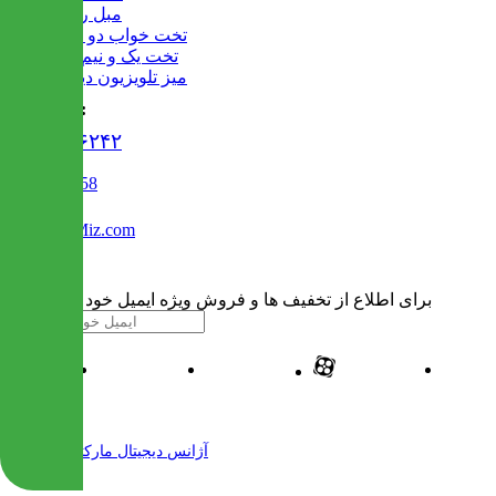
مبل راحتی
تخت خواب دو طبقه
تخت یک و نیم نفره
میز تلویزیون دیواری
تماس با ما :
۰۲۱۹۱۳۰۶۲۴۲
02122509458
Info@IranMiz.com
برای اطلاع از تخفیف ها و فروش ویژه ایمیل خود را وارد کنید
| طراحی و پیاده سازی شده توسط
آژانس دیجیتال مارکتینگ مهرنت