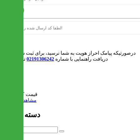
ارسال
ورود
درصورتیکه پیامک احراز هویت به شما نرسید، برای ثبت سفارش و یا
دریافت راهنمایی با شماره
02191306242
تماس بگیرید
0
سبد خرید
قیمت کل:
0 تومان
مشاهده سبد خرید
دسته بندی ها