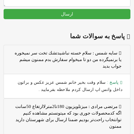
ارسال
پاسخ به سوالات شما
سايه شمس :
سلام خسته نباشيدتشك تخت سر نميخوره
يا برنميگرده من دو تا ميخوام سفارش بدم ممنون ميشم
جواب بديد
پاسخ :
سلام وقت بخیر خانم شمس عزیز عکس و براتون
داخل واتس اپ ارسال کردم ملاحظه بفرمایید .
مرتضی مرادی :
میزتلویزیون 180تا2مترلاارتغاع 50سانت
اگه کدمحصولات جوری بود که میتونستم مشاهده کنیم
توانتخاب راحت‌تر بودیم ضمنا ارسال برای شهرستان دارید
ممنون