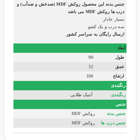
جنس بدنه این محصول روکش MDF (ضدخش و ضدآب) و
درب ها روکش MDF می باشد
بسیار جادار
سه درب و یک کشو
ارسال رایگان به سراسر کشور
ابعاد
طول
90
عمق
32
ارتفاع
100
رنگبندی
رنگبندی
آنتیک طلایی
جنس
جنس بدنه
روکش MDF
جنس درب ها
روکش MDF