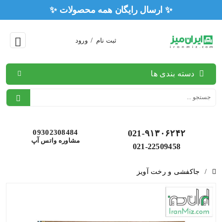
✨ ارسال رایگان همه محصولات ✨
ثبت نام
/
ورود
دسته بندی ها
09302308484
021-۹۱۳۰۶۲۴۲
مشاوره واتس آپ
021-22509458
/
جاکفشی و رخت آویز