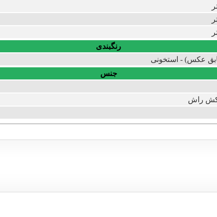
رنگبندی
بق عکس) - استخونی
جنس