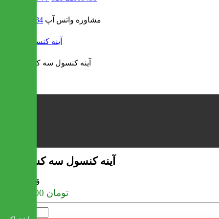
مشاوره واتس آپ
09302308484
/
آینه کنسول
آینه کنسول سه کشو بوژنه
قیمت
تومان
41,293,800
تعداد