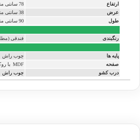
ارتفاع
78 سانتی متر
عرض
38 سانتی متر
طول
90 سانتی متر
رنگبندی
فندقی (مطا
پایه ها
چوب راش
صفحه
MDF با روکش راش
درب کشو
چوب راش