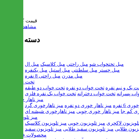
سبد خرید
قیمت کل:
0 تومان
مشاهده سبد خرید
دسته بندی ها
مبل
مبل تختخواب شو
مبل راحتی
مبل کلاسیک
مبل ال
مبل چستر
مبل سلطنتی
مبل استیل
مبل یکنفره
مبل مدرن
مبل راحتی 8 نفره
تخت خواب
ت یک و نیم نفره
تخت خواب دو نفره
تخت خواب دو طبقه
اب پسرانه
تخت خواب دخترانه
تخت خواب یک نفره فلزی
میز ناهار خوری
ی 6 نفره
میز ناهار خوری دو نفره
میز ناهارخوری گرد
ری کم جا
میز ناهار خوری چوبی
میز ناهارخوری شیشه ای
میز تلویزیون
لویزیون لاکچری
میز تلویزیون چوبی
میز تلویزیون کلاسیک
یزیون طلایی
میز تلویزیون سفید طلایی
میز تلویزیون سفید
محصولات خانگی