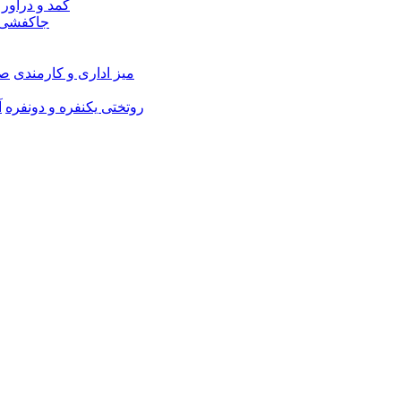
کمد و دراور
جاکفشی 
میز اداری و کارمندی
صن
روتختی یکنفره و دونفره
آ