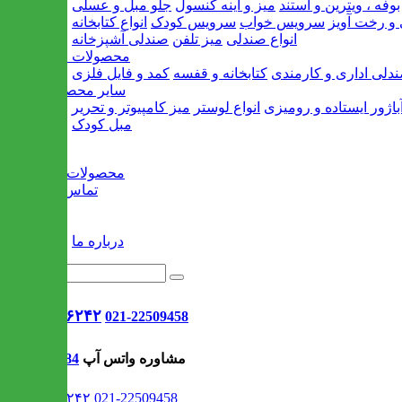
بوفه ، ویترین و استند
میز و آینه کنسول
جلو مبل و عسلی
و رخت آویز
سرویس خواب
سرویس کودک
انواع کتابخانه
انواع صندلی
میز تلفن
صندلی آشپزخانه
محصولات اداری
دلی اداری و کارمندی
کتابخانه و قفسه
کمد و فایل فلزی
سایر محصولات
باژور ایستاده و رومیزی
انواع لوستر
میز کامپیوتر و تحریر
مبل کودک
خانه
محصولات جدید
تماس با ما
وبلاگ
سایر
درباره ما
021-۹۱۳۰۶۲۴۲
021-22509458
مشاوره واتس آپ
09302308484
021-۹۱۳۰۶۲۴۲
021-22509458