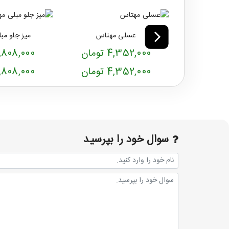
عسلی مهتاس
میز جلو مب
4,352,000 تومان
11,808,000 توم
4,352,000 تومان
11,808,000 توم
سوال خود را بپرسید