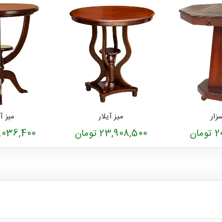
زار
میز آیلار
میز آ
ان
23,908,500 تومان
23,036,400 ت