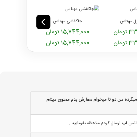
ول مهتاس
جاکفشی مهتاس
میز جلو م
ومان
15,744,000 تومان
9,248,000 تو
ومان
15,744,000 تومان
9,248,000 تو
ميگرده من دو تا ميخوام سفارش بدم ممنون ميشم
س اپ ارسال کردم ملاحظه بفرمایید .