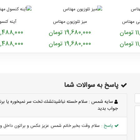
لی مهتاس
میز تلوزیون مهتاس
آینه کنس
ان
19,680,000 تومان
33,488,000 ت
ان
19,680,000 تومان
33,488,000 ت
پاسخ به سوالات شما
سايه شمس :
سلام خسته نباشيدتشك تخت سر نميخوره يا برن
جواب بديد
پاسخ :
سلام وقت بخیر خانم شمس عزیز عکس و براتون داخل وات