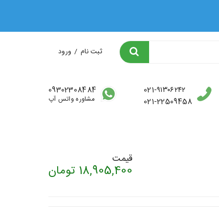
ثبت نام
/
ورود
09302308484
021-۹۱۳۰۶۲۴۲
مشاوره واتس آپ
021-22509458
قیمت
18,905,400
تومان