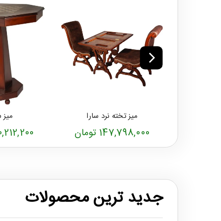
میز تخته نرد سارا
میز س
147,798,000 تومان
20,212,200 توم
جدید ترین محصولات