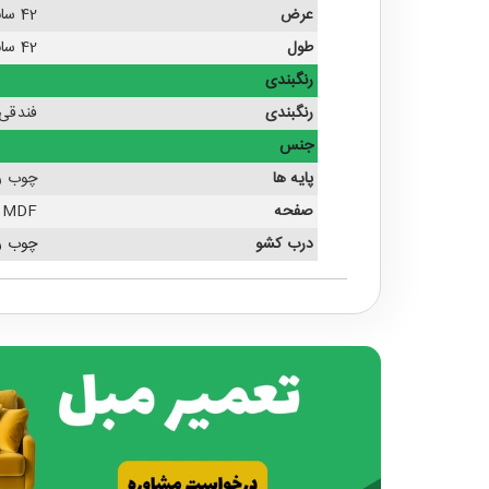
عرض
42 سانتی متر
طول
42 سانتی متر
رنگبندی
رنگبندی
فندقی
جنس
پایه ها
چوب ر
صفحه
MDF با روکش راش
درب کشو
چوب ر