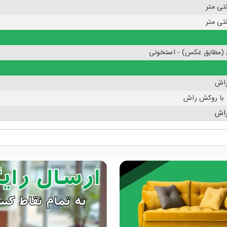
 (مطابق عکس) - استخونی
اش
اش