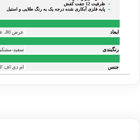
ظرفیت 12 جفت کفش
پایه فلزی آبکاری شده درجه یک به رنگ طلایی و استیل
ابعاد
عرض 80، عمق 35، ارتفاع 95 سانتی متر
رنگبندی
سفید-مشک
جنس
ام دی اف MDF