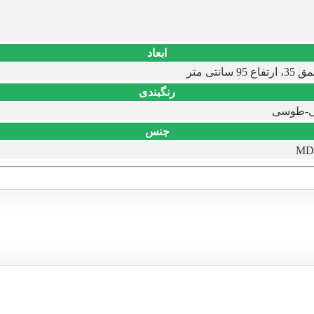
ابعاد
رنگبندی
ی-طوسی
جنس