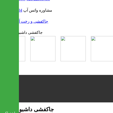
مشاوره واتس آپ
09302308484
/
جاکفشی و رخت آویز
جاکفشی داشبوردی لیدا