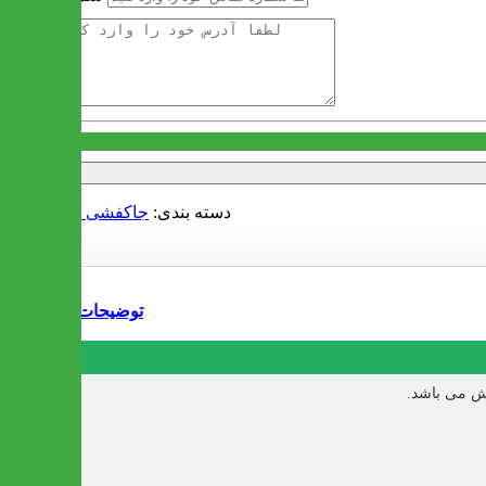
آدرس
دسته بندی:
جاکفشی و رخت آویز
توضیحات