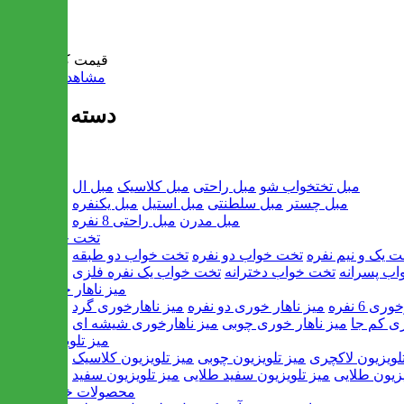
سبد خرید
قیمت کل:
0 تومان
مشاهده سبد خرید
دسته بندی ها
مبل
مبل تختخواب شو
مبل راحتی
مبل کلاسیک
مبل ال
مبل چستر
مبل سلطنتی
مبل استیل
مبل یکنفره
مبل مدرن
مبل راحتی 8 نفره
تخت خواب
ت یک و نیم نفره
تخت خواب دو نفره
تخت خواب دو طبقه
اب پسرانه
تخت خواب دخترانه
تخت خواب یک نفره فلزی
میز ناهار خوری
ی 6 نفره
میز ناهار خوری دو نفره
میز ناهارخوری گرد
ری کم جا
میز ناهار خوری چوبی
میز ناهارخوری شیشه ای
میز تلویزیون
لویزیون لاکچری
میز تلویزیون چوبی
میز تلویزیون کلاسیک
یزیون طلایی
میز تلویزیون سفید طلایی
میز تلویزیون سفید
محصولات خانگی