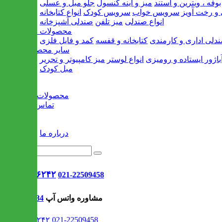
بوفه ، ویترین و استند
میز و آینه کنسول
جلو مبل و عسلی
و رخت آویز
سرویس خواب
سرویس کودک
انواع کتابخانه
انواع صندلی
میز تلفن
صندلی آشپزخانه
محصولات اداری
دلی اداری و کارمندی
کتابخانه و قفسه
کمد و فایل فلزی
سایر محصولات
باژور ایستاده و رومیزی
انواع لوستر
میز کامپیوتر و تحریر
مبل کودک
خانه
محصولات جدید
تماس با ما
وبلاگ
سایر
درباره ما
021-۹۱۳۰۶۲۴۲
021-22509458
مشاوره واتس آپ
09302308484
021-۹۱۳۰۶۲۴۲
021-22509458