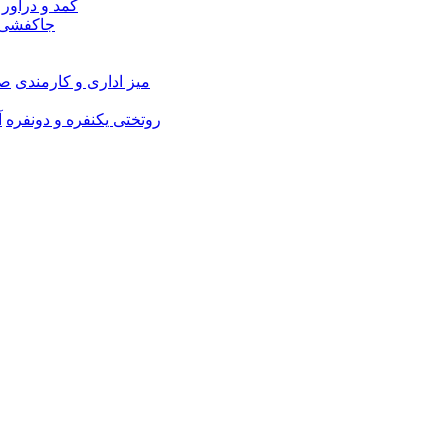
کمد و دراور
جاکفشی 
میز اداری و کارمندی
صن
روتختی یکنفره و دونفره
آ