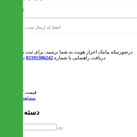
ارسال
ورود
درصورتیکه پیامک احراز هویت به شما نرسید، برای ثبت سفارش و یا
دریافت راهنمایی با شماره
02191306242
تماس بگیرید
0
سبد خرید
قیمت کل:
0 تومان
مشاهده سبد خرید
دسته بندی ها