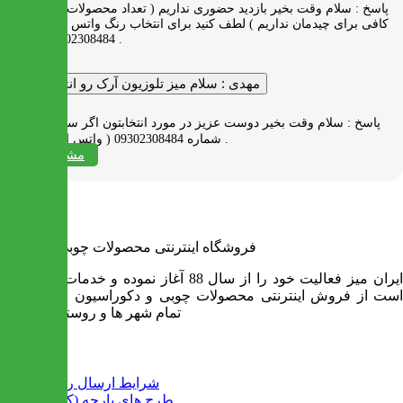
پاسخ :
سلام وقت بخیر بازدید حضوری نداریم ( تعداد محصولات زیاد و فضای
کافی برای چیدمان نداریم ) لطف کنید برای انتخاب رنگ واتس اپ به شماره
09302308484 پیام بدید .
مهدی :
سلام میز تلوزیون آرک رو انتخاب کردم
پاسخ :
سلام وقت بخیر دوست عزیز در مورد انتخابتون اگر سوالی دارید به
شماره 09302308484 ( واتس اپ ) پیام بدید .
مشاهده همه
فروشگاه اینترنتی محصولات چوبی ایران میز
ایران میز فعالیت خود را از سال 88 آغاز نموده و خدمات آن عبارت
است از فروش اینترنتی محصولات چوبی و دکوراسیون و ارسال به
تمام شهر ها و روستاهای کشور
اطلاعات
شرایط ارسال رایگان
طرح های پارچه (کالیته)