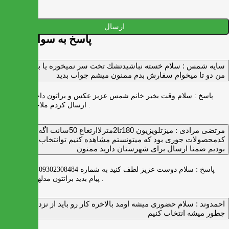
ارسال
پاسخ به سوالات شما
سايه شمس :
سلام خسته نباشيدتشك تخت سر نميخوره يا برنميگرده
من دو تا ميخوام سفارش بدم ممنون ميشم جواب بديد
پاسخ :
سلام وقت بخیر خانم شمس عزیز عکس و براتون داخل واتس اپ
ارسال کردم ملاحظه بفرمایید .
مرتضی مرادی :
میزتلویزیون 180تا2مترلاارتغاع 50سانت اگه
کدمحصولات جوری بود که میتونستم مشاهده کنیم توانتخاب راحت‌تر
بودیم ضمنا ارسال برای شهرستان دارید ممنون
پاسخ :
سلام دوست عزیز لطف کنید به شماره 09302308484 ( واتس اپ )
پیام بدید براتتون مدلها رو بفرستیم .
احمدوند :
سلام حضوری میشه اومد بالاخره کار رو باید از نزدیک دید
چطور میشه انتخاب کنیم