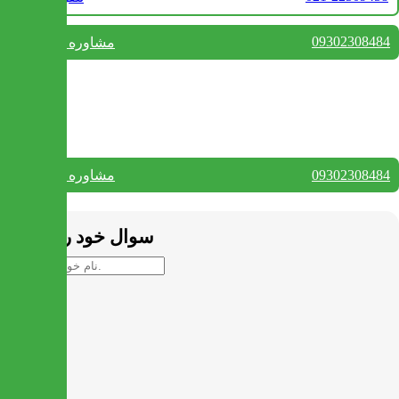
09302308484
مشاوره واتس آپ
بستن
تماس با ما
09302308484
مشاوره واتس آپ
بستن
سوال خود را بپرسید