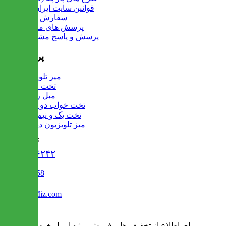
قوانین سایت ایران میز
سفارش عمده
پرسش های متداول
پرسش و پاسخ مشتریان
پرفروش ها
میز تلویزیون
تخت خواب
مبل راحتی
تخت خواب دو طبقه
تخت یک و نیم نفره
میز تلویزیون دیواری
تماس با ما :
۰۲۱۹۱۳۰۶۲۴۲
02122509458
Info@IranMiz.com
برای اطلاع از تخفیف ها و فروش ویژه ایمیل خود را وارد کنید