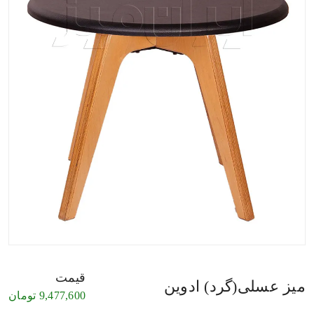
قیمت
میز عسلی(گرد) ادوین
9,477,600
تومان