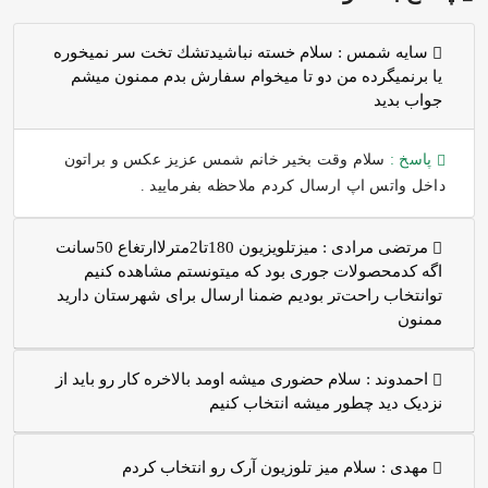
سايه شمس :
سلام خسته نباشيدتشك تخت سر نميخوره
يا برنميگرده من دو تا ميخوام سفارش بدم ممنون ميشم
جواب بديد
پاسخ :
سلام وقت بخیر خانم شمس عزیز عکس و براتون
داخل واتس اپ ارسال کردم ملاحظه بفرمایید .
مرتضی مرادی :
میزتلویزیون 180تا2مترلاارتغاع 50سانت
اگه کدمحصولات جوری بود که میتونستم مشاهده کنیم
توانتخاب راحت‌تر بودیم ضمنا ارسال برای شهرستان دارید
ممنون
احمدوند :
سلام حضوری میشه اومد بالاخره کار رو باید از
نزدیک دید چطور میشه انتخاب کنیم
مهدی :
سلام میز تلوزیون آرک رو انتخاب کردم