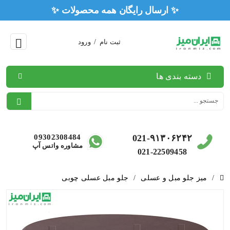
✨ ارسال رایگان همه 
ثبت نام
/
ورود
دسته بندی ها
09302308484
021-۹۱۳۰۶۲۴۲
مشاوره واتس آپ
021-22509458
/
میز جلو مبل و عسلی
/
جلو مبل عسلی چوبی