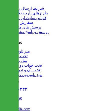
شرایط ارسال رایگان
طرح های پارچه (کالیته)
قوانین سایت ایران میز
سفارش عمده
پرسش های متداول
پرسش و پاسخ مشتریان
پرفروش ها
میز تلویزیون
تخت خواب
مبل راحتی
تخت خواب دو طبقه
تخت یک و نیم نفره
میز تلویزیون دیواری
تماس با ما :
۰۲۱۹۱۳۰۶۲۴۲
02122509458
Info@IranMiz.com