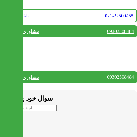
021-22509458
تلفن فروش
09302308484
مشاوره واتس آپ
بستن
تماس با ما
09302308484
مشاوره واتس آپ
بستن
سوال خود را بپرسید