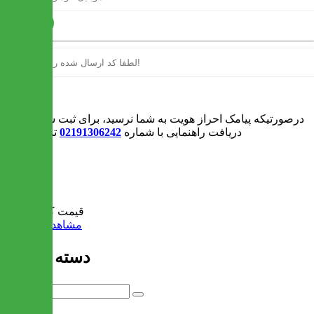
ارسال
ورود
درصورتیکه پیامک احراز هویت به شما نرسید، برای ثبت سفارش و یا
دریافت راهنمایی با شماره
02191306242
تماس بگیرید
0
سبد خرید
قیمت کل:
0 تومان
مشاهده سبد خرید
دسته بندی ها