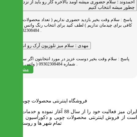
احمدوند :
سلام حضوری میشه اومد بالاخره کار رو باید از نزدیک دید
چطور میشه انتخاب کنیم
پاسخ :
سلام وقت بخیر بازدید حضوری نداریم ( تعداد محصولات زیاد و فضای
کافی برای چیدمان نداریم ) لطف کنید برای انتخاب رنگ واتس اپ به شماره
09302308484 پیام بدید .
مهدی :
سلام میز تلوزیون آرک رو انتخاب کردم
پاسخ :
سلام وقت بخیر دوست عزیز در مورد انتخابتون اگر سوالی دارید به
شماره 09302308484 ( واتس اپ ) پیام بدید .
مشاهده همه
فروشگاه اینترنتی محصولات چوبی ایران میز
ایران میز فعالیت خود را از سال 88 آغاز نموده و خدمات آن عبارت
است از فروش اینترنتی محصولات چوبی و دکوراسیون و ارسال به
تمام شهر ها و روستاهای کشور
اطلاعات