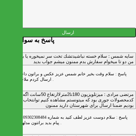
ارسال
پاسخ به سوالات شما
سايه شمس :
سلام خسته نباشيدتشك تخت سر نميخوره يا برنميگرده
من دو تا ميخوام سفارش بدم ممنون ميشم جواب بديد
پاسخ :
سلام وقت بخیر خانم شمس عزیز عکس و براتون داخل واتس اپ
ارسال کردم ملاحظه بفرمایید .
مرتضی مرادی :
میزتلویزیون 180تا2مترلاارتغاع 50سانت اگه
کدمحصولات جوری بود که میتونستم مشاهده کنیم توانتخاب راحت‌تر
بودیم ضمنا ارسال برای شهرستان دارید ممنون
پاسخ :
سلام دوست عزیز لطف کنید به شماره 09302308484 ( واتس اپ )
پیام بدید براتتون مدلها رو بفرستیم .