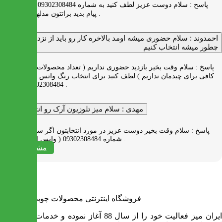
پاسخ :
سلام دوست عزیز لطف کنید به شماره 09302308484 ( واتس اپ )
پیام بدید براتتون مدلها رو بفرستیم .
احمدوند :
سلام حضوری میشه اومد بالاخره کار رو باید از نزدیک دید
چطور میشه انتخاب کنیم
پاسخ :
سلام وقت بخیر بازدید حضوری نداریم ( تعداد محصولات زیاد و فضای
کافی برای چیدمان نداریم ) لطف کنید برای انتخاب رنگ واتس اپ به شماره
09302308484 پیام بدید .
مهدی :
سلام میز تلوزیون آرک رو انتخاب کردم
پاسخ :
سلام وقت بخیر دوست عزیز در مورد انتخابتون اگر سوالی دارید به
شماره 09302308484 ( واتس اپ ) پیام بدید .
مشاهده همه
فروشگاه اینترنتی محصولات چوبی ایران میز
ایران میز فعالیت خود را از سال 88 آغاز نموده و خدمات آن عبارت