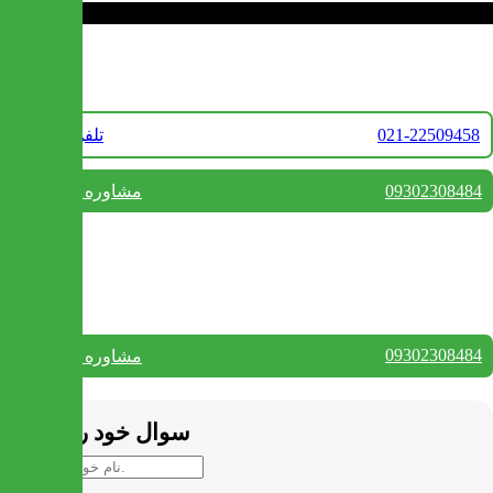
تماس با ما
021-22509458
تلفن فروش
09302308484
مشاوره واتس آپ
بستن
تماس با ما
09302308484
مشاوره واتس آپ
بستن
سوال خود را بپرسید