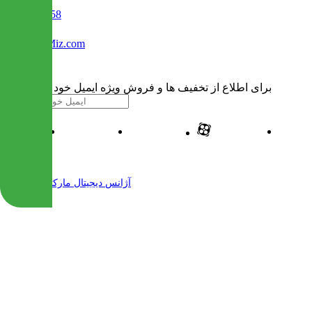
02122509458
Info@IranMiz.com
برای اطلاع از تخفیف ها و فروش ویژه ایمیل خود را وارد کنید
| طراحی و پیاده سازی شده توسط
آژانس دیجیتال مارکتینگ مهرنت