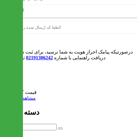
ارسال
ورود
درصورتیکه پیامک احراز هویت به شما نرسید، برای ثبت سفارش و یا
دریافت راهنمایی با شماره
02191306242
تماس بگیرید
0
سبد خرید
قیمت کل:
0 تومان
مشاهده سبد خرید
دسته بندی ها