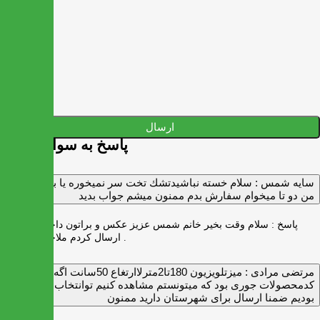
ارسال
پاسخ به سوالات شما
سايه شمس :
سلام خسته نباشيدتشك تخت سر نميخوره يا برنميگرده
من دو تا ميخوام سفارش بدم ممنون ميشم جواب بديد
پاسخ :
سلام وقت بخیر خانم شمس عزیز عکس و براتون داخل واتس اپ
ارسال کردم ملاحظه بفرمایید .
مرتضی مرادی :
میزتلویزیون 180تا2مترلاارتغاع 50سانت اگه
کدمحصولات جوری بود که میتونستم مشاهده کنیم توانتخاب راحت‌تر
بودیم ضمنا ارسال برای شهرستان دارید ممنون