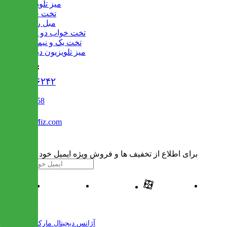
میز تلویزیون
تخت خواب
مبل راحتی
تخت خواب دو طبقه
تخت یک و نیم نفره
میز تلویزیون دیواری
تماس با ما :
۰۲۱۹۱۳۰۶۲۴۲
02122509458
Info@IranMiz.com
برای اطلاع از تخفیف ها و فروش ویژه ایمیل خود را وارد کنید
| طراحی و پیاده سازی شده توسط
آژانس دیجیتال مارکتینگ مهرنت