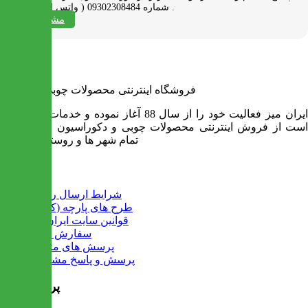
شماره 09302308484 ( واتس اپ ) پیام بدید .
مشاهده همه
فروشگاه اینترنتی محصولات چوبی ایران میز
ایران میز فعالیت خود را از سال 88 آغاز نموده و خدمات آن عبارت
است از فروش اینترنتی محصولات چوبی و دکوراسیون و ارسال به
تمام شهر ها و روستاهای کشور
اطلاعات
شرایط ارسال رایگان
طرح های پارچه (کالیته)
قوانین سایت ایران میز
سفارش عمده
پرسش های متداول
پرسش و پاسخ مشتریان
پرفروش ها