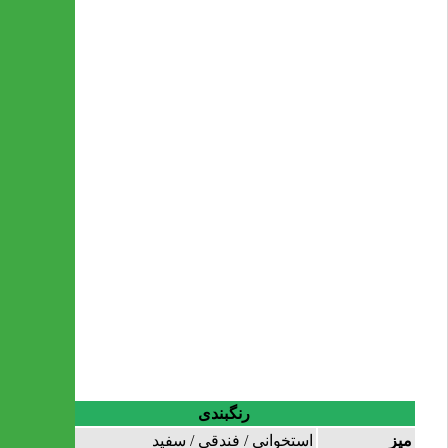
رنگبندی
میز
استخوانی / فندقی / سفید