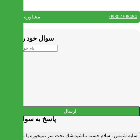
09302308484
مشاوره واتس آپ
بستن
سوال خود را بپرسید
ارسال
پاسخ به سوالات شما
سايه شمس :
سلام خسته نباشيدتشك تخت سر نميخوره يا برنميگرده