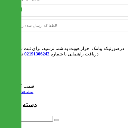
ارسال
ورود
درصورتیکه پیامک احراز هویت به شما نرسید، برای ثبت سفارش و یا
دریافت راهنمایی با شماره
02191306242
تماس بگیرید
0
سبد خرید
قیمت کل:
0 تومان
مشاهده سبد خرید
دسته بندی ها