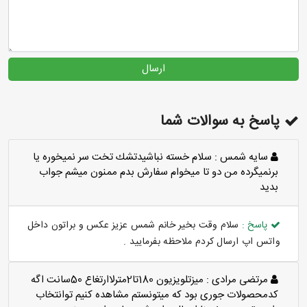
ارسال
پاسخ به سوالات شما
سايه شمس :
سلام خسته نباشيدتشك تخت سر نميخوره يا
برنميگرده من دو تا ميخوام سفارش بدم ممنون ميشم جواب
بديد
پاسخ :
سلام وقت بخیر خانم شمس عزیز عکس و براتون داخل
واتس اپ ارسال کردم ملاحظه بفرمایید .
مرتضی مرادی :
میزتلویزیون 180تا2مترلاارتغاع 50سانت اگه
کدمحصولات جوری بود که میتونستم مشاهده کنیم توانتخاب