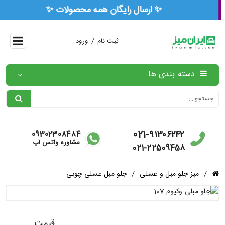
🏅 ۳ سال ضمانت رسمی همه محصولات 🏅
/
ثبت نام
ورود
دسته بندی ها
021-۹۱۳۰۶۲۴۲
09302308484
مشاوره واتس آپ
021-22509458
/
میز جلو مبل و عسلی
/
جلو مبل عسلی چوبی
قیمت