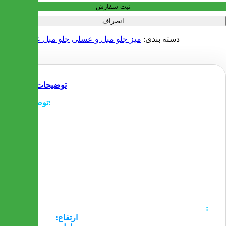
ثبت سفارش
انصراف
دسته بندی:
میز جلو مبل و عسلی
جلو مبل عسلی چوبی
توضیحات
توضیحات:
- MDF وکیوم جدید ترین محصول موجود در بازار ایران است
که رونق خوبی پیدا کرده است. جنس این جلو مبلی و عسلی
ها از MDF وکیوم بوده که توسط روکش با کیفیت و با
ظرافت 0.4 میلیمتر وکیوم شده است. این روکش ضد خش
بوده و همه فرو رفتگی های CNC شده را پوشش می دهد
- در وسط مدل 106شیشه مستطیل شکل بکار رفته است.
-کناره های این جلو مبلی به صورت دالبرهای بزرگ می
باشد.
- قسمتهای زیرین پایه ها با نوار PVC کاور و پایه ها به شکل
مستطیل می باشد.
ابعاد:
- ارسال این محصول به سراسر کشور رایگان می باشد
ارتفاع:
45 سانتیمتر