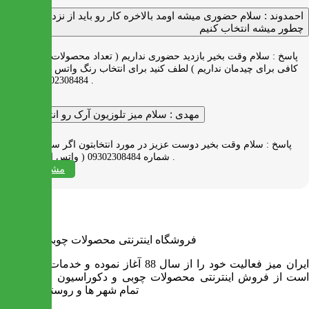
احمدوند :
سلام حضوری میشه اومد بالاخره کار رو باید از نزدیک دید
چطور میشه انتخاب کنیم
پاسخ :
سلام وقت بخیر بازدید حضوری نداریم ( تعداد محصولات زیاد و فضای
کافی برای چیدمان نداریم ) لطف کنید برای انتخاب رنگ واتس اپ به شماره
09302308484 پیام بدید .
مهدی :
سلام میز تلوزیون آرک رو انتخاب کردم
پاسخ :
سلام وقت بخیر دوست عزیز در مورد انتخابتون اگر سوالی دارید به
شماره 09302308484 ( واتس اپ ) پیام بدید .
مشاهده همه
فروشگاه اینترنتی محصولات چوبی ایران میز
ایران میز فعالیت خود را از سال 88 آغاز نموده و خدمات آن عبارت
است از فروش اینترنتی محصولات چوبی و دکوراسیون و ارسال به
تمام شهر ها و روستاهای کشور