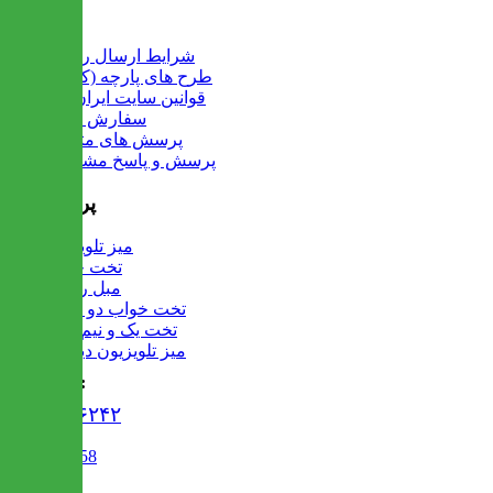
اطلاعات
شرایط ارسال رایگان
طرح های پارچه (کالیته)
قوانین سایت ایران میز
سفارش عمده
پرسش های متداول
پرسش و پاسخ مشتریان
پرفروش ها
میز تلویزیون
تخت خواب
مبل راحتی
تخت خواب دو طبقه
تخت یک و نیم نفره
میز تلویزیون دیواری
تماس با ما :
۰۲۱۹۱۳۰۶۲۴۲
02122509458