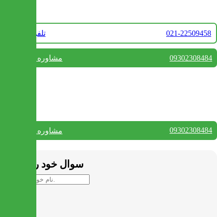
021-22509458
تلفن فروش
09302308484
مشاوره واتس آپ
بستن
تماس با ما
09302308484
مشاوره واتس آپ
بستن
سوال خود را بپرسید