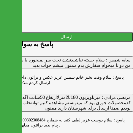
ارسال
پاسخ به سوالات شما
سايه شمس :
سلام خسته نباشيدتشك تخت سر نميخوره يا برنميگرده
من دو تا ميخوام سفارش بدم ممنون ميشم جواب بديد
پاسخ :
سلام وقت بخیر خانم شمس عزیز عکس و براتون داخل واتس اپ
ارسال کردم ملاحظه بفرمایید .
مرتضی مرادی :
میزتلویزیون 180تا2مترلاارتغاع 50سانت اگه
کدمحصولات جوری بود که میتونستم مشاهده کنیم توانتخاب راحت‌تر
بودیم ضمنا ارسال برای شهرستان دارید ممنون
پاسخ :
سلام دوست عزیز لطف کنید به شماره 09302308484 ( واتس اپ )
پیام بدید براتتون مدلها رو بفرستیم .