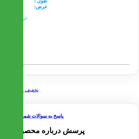
طول :
95
سانتیمتر
عرض:
60
سانتیمتر
رنگبندی:
ونگه ( قهوه ای سوخته با طرح چوب )
جنس:
- جنس این محصول از MDF وکیوم می باشد که جدیدترین
محصول موجود در بازار ایران است که ضد خش و ضد آب
می باشد
- برای جلوگیری از لب پر شدن پایه ها با نوار PVC کاور شده
است
پاسخ به سوالات شما
1 پرسش درباره محصول