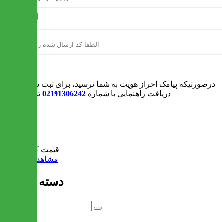
ارسال
ورود
درصورتیکه پیامک احراز هویت به شما نرسید، برای ثبت سفارش و یا
دریافت راهنمایی با شماره
02191306242
تماس بگیرید
0
سبد خرید
قیمت کل:
0 تومان
مشاهده سبد خرید
دسته بندی ها