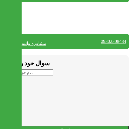
بستن
تماس با ما
09302308484
مشاوره واتس آپ
بستن
سوال خود را بپرسید