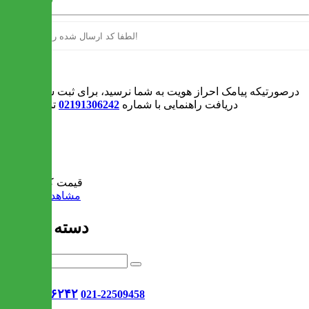
ورود
درصورتیکه پیامک احراز هویت به شما نرسید، برای ثبت سفارش و یا
دریافت راهنمایی با شماره
02191306242
تماس بگیرید
0
سبد خرید
قیمت کل:
0 تومان
مشاهده سبد خرید
دسته بندی ها
021-۹۱۳۰۶۲۴۲
021-22509458