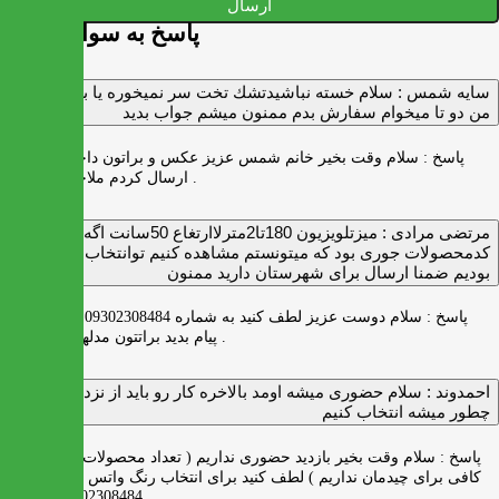
ارسال
پاسخ به سوالات شما
سايه شمس :
سلام خسته نباشيدتشك تخت سر نميخوره يا برنميگرده
من دو تا ميخوام سفارش بدم ممنون ميشم جواب بديد
پاسخ :
سلام وقت بخیر خانم شمس عزیز عکس و براتون داخل واتس اپ
ارسال کردم ملاحظه بفرمایید .
مرتضی مرادی :
میزتلویزیون 180تا2مترلاارتغاع 50سانت اگه
کدمحصولات جوری بود که میتونستم مشاهده کنیم توانتخاب راحت‌تر
بودیم ضمنا ارسال برای شهرستان دارید ممنون
پاسخ :
سلام دوست عزیز لطف کنید به شماره 09302308484 ( واتس اپ )
پیام بدید براتتون مدلها رو بفرستیم .
احمدوند :
سلام حضوری میشه اومد بالاخره کار رو باید از نزدیک دید
چطور میشه انتخاب کنیم
پاسخ :
سلام وقت بخیر بازدید حضوری نداریم ( تعداد محصولات زیاد و فضای
کافی برای چیدمان نداریم ) لطف کنید برای انتخاب رنگ واتس اپ به شماره
09302308484 پیام بدید .