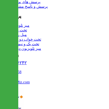
پرسش های متداول
پرسش و پاسخ مشتریان
پرفروش ها
میز تلویزیون
تخت خواب
مبل راحتی
تخت خواب دو طبقه
تخت یک و نیم نفره
میز تلویزیون دیواری
تماس با ما :
۰۲۱۹۱۳۰۶۲۴۲
02122509458
Info@IranMiz.com