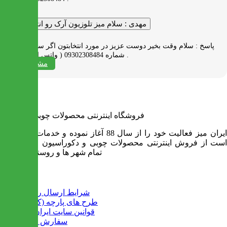
مهدی :
سلام میز تلوزیون آرک رو انتخاب کردم
پاسخ :
سلام وقت بخیر دوست عزیز در مورد انتخابتون اگر سوالی دارید به
شماره 09302308484 ( واتس اپ ) پیام بدید .
مشاهده همه
فروشگاه اینترنتی محصولات چوبی ایران میز
ایران میز فعالیت خود را از سال 88 آغاز نموده و خدمات آن عبارت
است از فروش اینترنتی محصولات چوبی و دکوراسیون و ارسال به
تمام شهر ها و روستاهای کشور
اطلاعات
شرایط ارسال رایگان
طرح های پارچه (کالیته)
قوانین سایت ایران میز
سفارش عمده