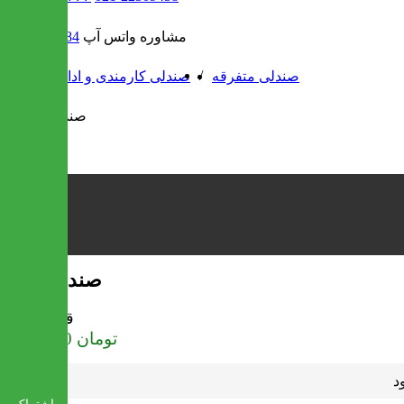
مشاوره واتس آپ
09302308484
/
/
صندلی متفرقه
صندلی کارمندی و اداری
صندلی اشک
قیمت
تومان
2,160,000