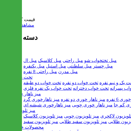
سبد خرید
قیمت کل:
0 تومان
مشاهده سبد خرید
دسته بندی ها
مبل
مبل تختخواب شو
مبل راحتی
مبل کلاسیک
مبل ال
مبل چستر
مبل سلطنتی
مبل استیل
مبل یکنفره
مبل مدرن
مبل راحتی 8 نفره
تخت خواب
ت یک و نیم نفره
تخت خواب دو نفره
تخت خواب دو طبقه
اب پسرانه
تخت خواب دخترانه
تخت خواب یک نفره فلزی
میز ناهار خوری
ی 6 نفره
میز ناهار خوری دو نفره
میز ناهارخوری گرد
ری کم جا
میز ناهار خوری چوبی
میز ناهارخوری شیشه ای
میز تلویزیون
لویزیون لاکچری
میز تلویزیون چوبی
میز تلویزیون کلاسیک
یزیون طلایی
میز تلویزیون سفید طلایی
میز تلویزیون سفید
محصولات خانگی