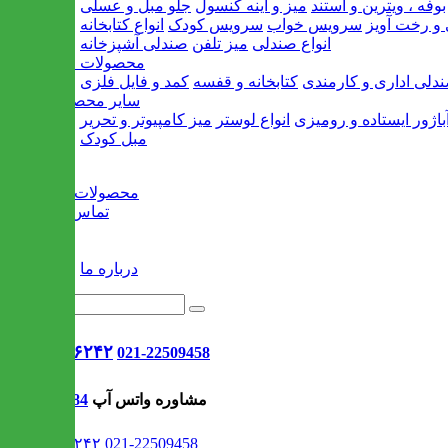
بوفه ، ویترین و استند
میز و آینه کنسول
جلو مبل و عسلی
و رخت آویز
سرویس خواب
سرویس کودک
انواع کتابخانه
انواع صندلی
میز تلفن
صندلی آشپزخانه
محصولات اداری
دلی اداری و کارمندی
کتابخانه و قفسه
کمد و فایل فلزی
سایر محصولات
باژور ایستاده و رومیزی
انواع لوستر
میز کامپیوتر و تحریر
مبل کودک
خانه
محصولات جدید
تماس با ما
وبلاگ
سایر
درباره ما
021-۹۱۳۰۶۲۴۲
021-22509458
مشاوره واتس آپ
09302308484
021-۹۱۳۰۶۲۴۲
021-22509458