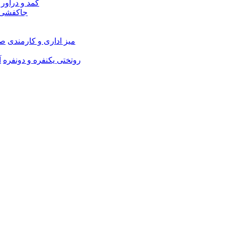
کمد و دراور
جاکفشی 
میز اداری و کارمندی
صن
روتختی یکنفره و دونفره
آ