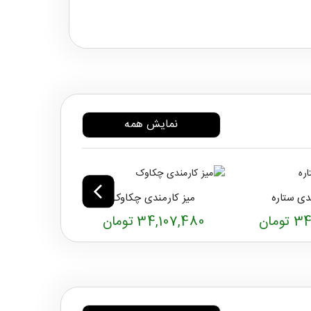
نمایش همه
دی ستاره
میز کارمندی چکاوک
میز کارمن
ومان
34,107,480 تومان
51,749,280 ت