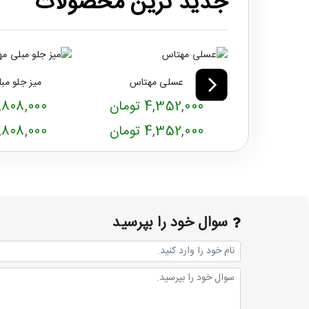
جدید ترین محصولات
عسلی مهتاس
میز جلو مب
4,352,000 تومان
11,808,000 توم
4,352,000 تومان
11,808,000 توم
سوال خود را بپرسید