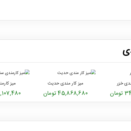
ی
ندی خزر
میز کار مندی حدیث
میز کارمن
مان
45,868,680 تومان
34,107,480 ت