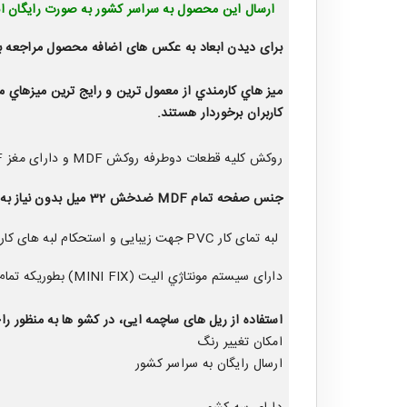
ارسال این محصول به سراسر کشور به صورت رایگان ا
برای دیدن ابعاد به عکس های اضافه محصول مراجعه بف
ميز هاي كارمندي از معمول ترين و رايج ترين ميزهاي مو
كاربران برخوردار هستند.
روکش کلیه قطعات دوطرفه روکش MDF و دارای مغز MDF می باشد.
جنس صفحه تمام MDF ضدخش 32 میل بدون نیاز به موس پد.
لبه تمای کار PVC جهت زیبایی و استحکام لبه های کار.
دارای سيستم مونتاژي اليت (MINI FIX) بطوریکه تمام اتصالات توسط دستگاه پنوماتیک الیت و پیچ های صامت الیت می باشد.
استفاده از ریل های ساچمه ایی، در کشو ها به منظور 
امکان تغییر رنگ
ارسال رایگان به سراسر کشور