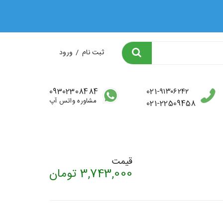
لات ✨
ثبت نام
/
ورود
09302308484
021-۹۱۳۰۶۲۴۲
مشاوره واتس آپ
021-22509458
قیمت
3,743,000
تومان