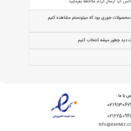
س اپ ارسال کردم ملاحظه بفرمایید .
مترلاارتغاع 50سانت اگه کدمحصولات جوری بود که میتونستم مشاهده کنیم
یک دید چطور میشه انتخاب کنیم
س با ما :
۰۲۱۹۱۳۰۶۲
021225094
Info@IranMiz.