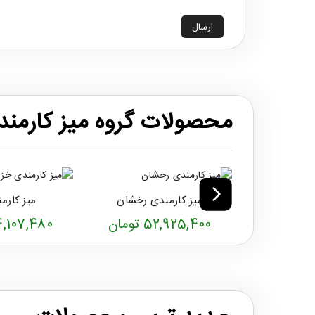
ارسال
محصولات گروه میز کارمند
میز کارمندی رخشان
میز کارم
52,925,400 تومان
34,107,480 تو