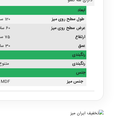
دارای سه کشو
ابعاد
طول سطح روی میز
120 سانتیمتر
عرض سطح روی میز
60 سانتیمتر
ارتفاع
75 سانتیمتر
عمق
30 سانتیمتر
رنگبندی
رنگبندی
متنوع 
جنس
جنس میز
MDF با لبه تمای کار PVC