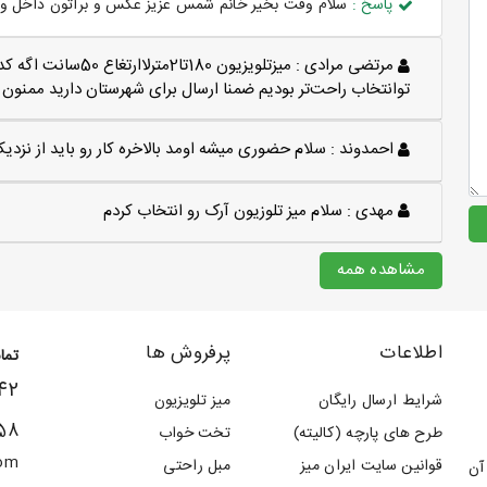
پاسخ :
سلام وقت بخیر خانم شمس عزیز عکس و براتون داخل وات
مرتضی مرادی :
میزتلویزیون 180تا2
توانتخاب راحت‌تر بودیم ضمنا ارسال برای شهرستان دارید ممنون
احمدوند :
سلام حضوری میشه اومد بالاخره کار رو باید از نزد
مهدی :
سلام میز تلوزیون آرک رو انتخاب کردم
مشاهده همه
اطلاعات
پرفروش ها
تما
۴۲
شرایط ارسال رایگان
میز تلویزیون
58
طرح های پارچه (کالیته)
تخت خواب
com
قوانین سایت ایران میز
مبل راحتی
مات آن