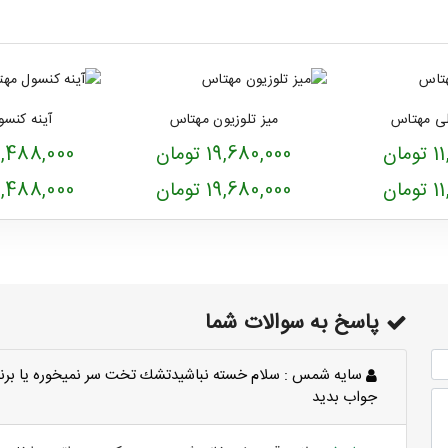
لی مهتاس
میز تلوزیون مهتاس
آینه کنس
ان
19,680,000 تومان
33,488,000 ت
ان
19,680,000 تومان
33,488,000 ت
پاسخ به سوالات شما
سايه شمس :
سلام خسته نباشيدتشك تخت سر نميخوره يا برن
جواب بديد