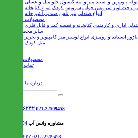
بوفه ، ویترین و استند
میز و آینه کنسول
جلو مبل و عسلی
و رخت آویز
سرویس خواب
سرویس کودک
انواع کتابخانه
انواع صندلی
میز تلفن
صندلی آشپزخانه
محصولات اداری
دلی اداری و کارمندی
کتابخانه و قفسه
کمد و فایل فلزی
سایر محصولات
باژور ایستاده و رومیزی
انواع لوستر
میز کامپیوتر و تحریر
مبل کودک
خانه
محصولات جدید
تماس با ما
وبلاگ
سایر
درباره ما
021-۹۱۳۰۶۲۴۲
021-22509458
مشاوره واتس آپ
09302308484
021-۹۱۳۰۶۲۴۲
021-22509458