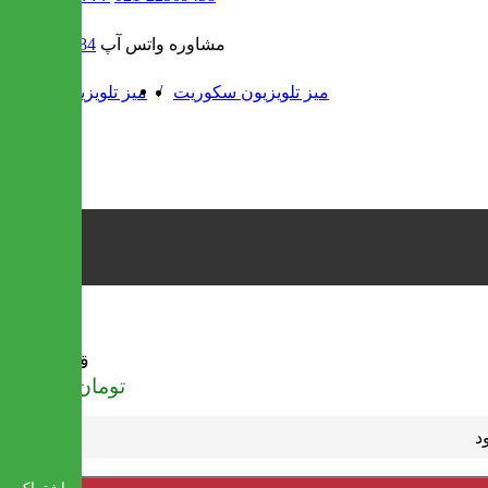
مشاوره واتس آپ
09302308484
/
/
میز تلویزیون سکوریت
میز تلویزیون
AP02
قیمت
تومان
119,000