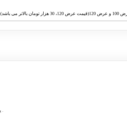
 تومان بالاتر می باشد)شیشه سکوریت نشکن 8 میلیمترپایه های آلومینیومی مشکی براق
سلام وقت بخیر دوست عزیز محصولات ناموجود دیگه تولید نمیشود .
پ