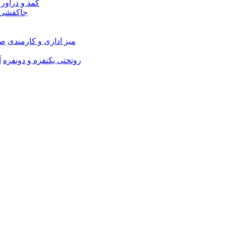
کمد و دراور
جاکفشی 
میز اداری و کارمندی
صن
روتختی یکنفره و دونفره
آ