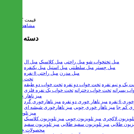
سبد خرید
قیمت کل:
0 تومان
مشاهده سبد خرید
دسته بندی ها
مبل
مبل تختخواب شو
مبل راحتی
مبل کلاسیک
مبل ال
مبل چستر
مبل سلطنتی
مبل استیل
مبل یکنفره
مبل مدرن
مبل راحتی 8 نفره
تخت خواب
ت یک و نیم نفره
تخت خواب دو نفره
تخت خواب دو طبقه
اب پسرانه
تخت خواب دخترانه
تخت خواب یک نفره فلزی
میز ناهار خوری
ی 6 نفره
میز ناهار خوری دو نفره
میز ناهارخوری گرد
ری کم جا
میز ناهار خوری چوبی
میز ناهارخوری شیشه ای
میز تلویزیون
لویزیون لاکچری
میز تلویزیون چوبی
میز تلویزیون کلاسیک
یزیون طلایی
میز تلویزیون سفید طلایی
میز تلویزیون سفید
محصولات خانگی